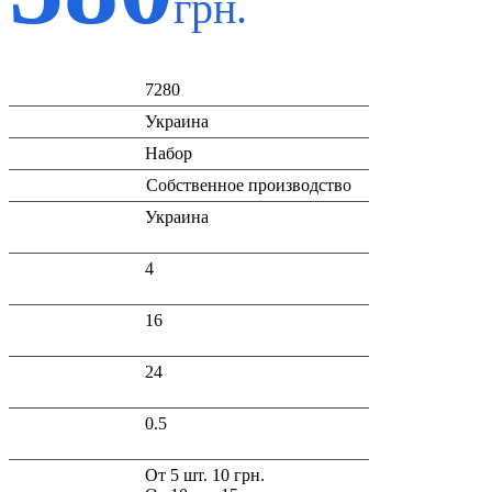
грн.
Код:
7280
Страна:
Украина
Тип:
Набор
Производитель:
Собственное производство
Страна
Украина
производитель:
Высота в
4
упаковке (см):
Глубина в
16
упаковке (см):
Ширина в
24
упаковці (см):
Вес в упаковке,
0.5
кг:
Скидка:
От 5 шт. 10 грн.