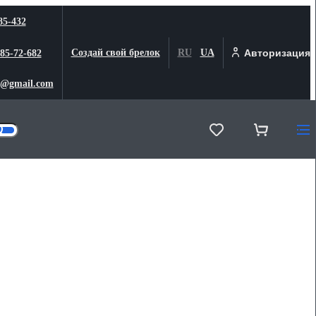
85-432
Создай свой брелок
RU
UA
Авторизация
 85-72-682
@gmail.com