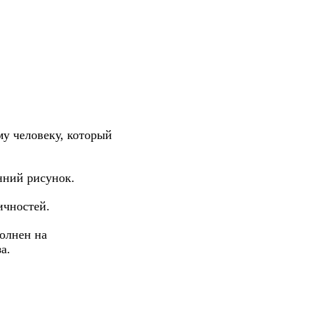
у человеку, который
нний рисунок.
ичностей.
олнен на
а.