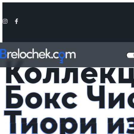
Головна
Подарочные Аниме Боксы
Коллекционный Бокс Чиори /
Коллек
Бокс Чи
Тиори и