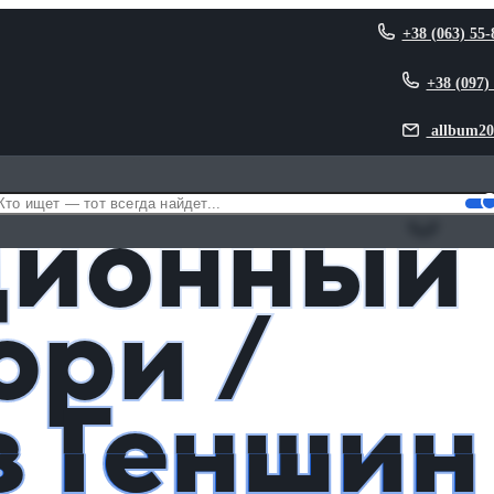
+38 (063) 55-
+38 (097)
allbum20
 Тиори из Геншин Импакт / Genshin Impact
ционный
ори /
з Геншин