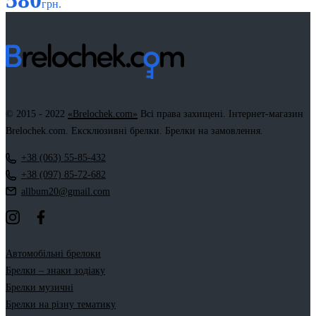
грн.
© 2015 - 2022
«Brelochek.com»
Всі права захищені. Інтернет-магазин
Brelochek.com. Ексклюзивні брелки. Брелки на замовлення.
+38 (063) 55-85-432
+38 (097) 85-72-682
allbum20@gmail.com
Автомобільні брелоки
Брелки – знаки зодіаку
Брелки музичні
Брелки на різну тематику