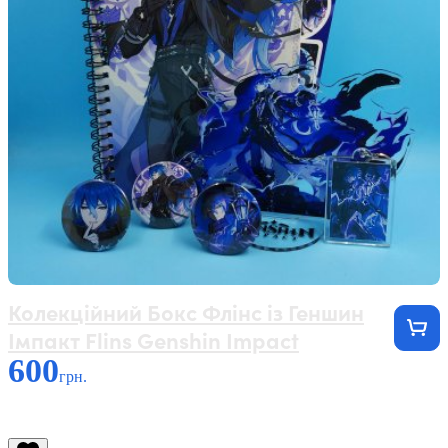
Колекційний Бокс Флінс із Геншин
Імпакт Flins Genshin Impact
600
грн.