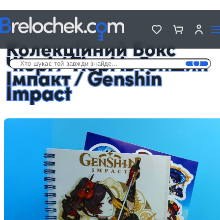
Головна
Подарункові Аніме бокси
Колекційний Бокс Чіорі / Тіорі із Геншин Імпакт / Genshin Impact
Колекційний Бокс
Чіорі / Тіорі із Геншин
Імпакт / Genshin
Impact