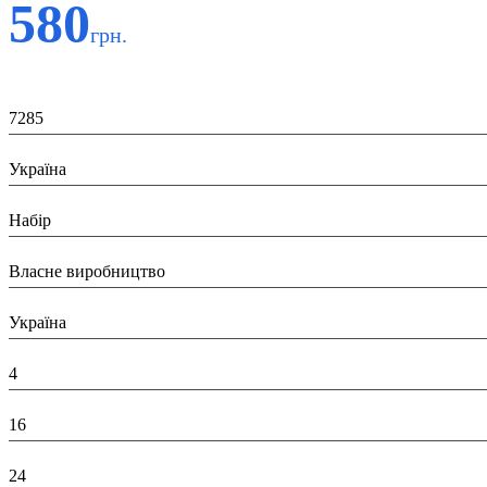
580
грн.
Код:
7285
Країна:
Україна
Тип:
Набір
Виробник:
Власне виробництво
Країна виробник:
Україна
Висота в пакованні (см):
4
Глибина в пакованні (см):
16
Ширина в пакованні (см):
24