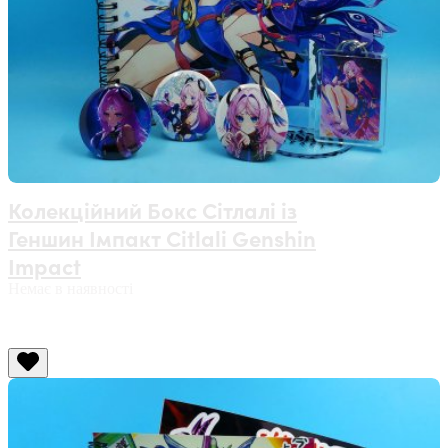
Колекційний Бокс Сітлалі із
Геншин Імпакт Citlali Genshin
Impact
Немає в наявності