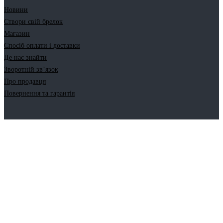
Новини
Створи свій брелок
Магазин
Спосіб оплати і доставки
Де нас знайти
Зворотній зв’язок
Про продавця
Повернення та гарантія