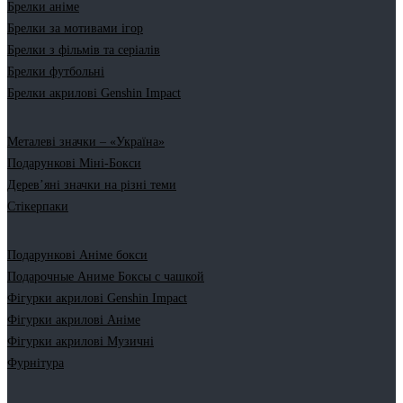
Брелки аніме
Брелки за мотивами ігор
Брелки з фільмів та серіалів
Брелки футбольні
Брелки акрилові Genshin Impact
Металеві значки – «Україна»
Подарункові Міні-Бокси
Дерев’яні значки на різні теми
Стікерпаки
Подарункові Аніме бокси
Подарочные Аниме Боксы с чашкой
Фігурки акрилові Genshin Impact
Фігурки акрилові Аніме
Фігурки акрилові Музичні
Фурнітура