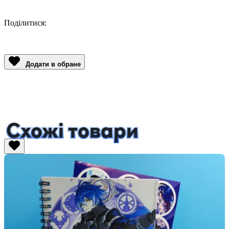
Поділитися:
Facebook
Twitter
Email
LinkedIn
Copy
Link
Додати в обране
Схожі товари