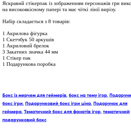
Яскравий стікерпак із зображенням персонажів гри вик
на високоякісному папері та має чіткі лінії вирізу.
Набір складається з 8 товарів:
1 Акрилова фігурка
1 Скетчбук 50 аркушів
1 Акриловий брелок
3 Закатних значка 44 мм
1 Стікер пак
1 Подарункова поробка
Мітки:
Бокс із мерчем для геймерів
,
бокс на тему ігор
,
Подарун
бокс ігри
,
Подарунковий бокс ігри ціна
,
Подарунок для
геймера
,
Тематичний бокс для фанатів ігор
,
тематичний
подарунковий бокс