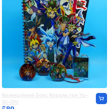
Колекційний Бокс Король гри Yu-
Gi-Oh!
580