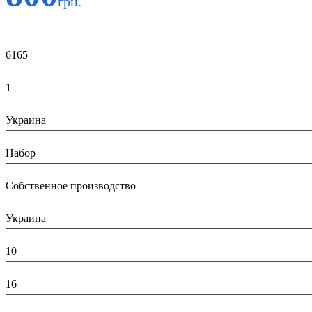
грн.
Код:
6165
К-во:
1
Страна:
Украина
Тип:
Набор
Производитель:
Собственное производство
Страна производитель:
Украина
Высота в упаковке (см):
10
Глубина в упаковке (см):
16
Ширина в упаковке (см):