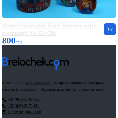
Коллекционный Бокс Король игры
с чашкой Yu-Gi-Oh!
800
грн.
© 2015 - 2022
«Brelochek.com»
Все права защищены. Интернет-
магазин Brelochek.com. Эксклюзивные брелки. Брелки на заказ.
+38 (063) 55-85-432
+38 (097) 85-72-682
allbum20@gmail.com