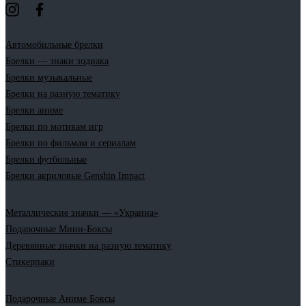
Автомобильные брелки
Брелки — знаки зодиака
Брелки музыкальные
Брелки на разную тематику
Брелки аниме
Брелки по мотивам игр
Брелки по фильмам и сериалам
Брелки футбольные
Брелки акриловые Genshin Impact
Металлические значки — «Украина»
Подарочные Мини-Боксы
Деревянные значки на разную тематику
Стикерпаки
Подарочные Аниме Боксы