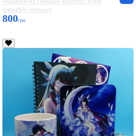
чашкой из Геншин Импакт Flins
Genshin Impact
800
грн.