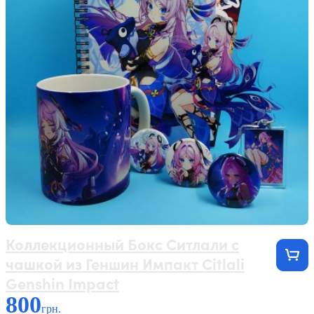
Коллекционный Бокс Ситлали с
чашкой из Геншин Импакт Citlali
Genshin Impact
800
грн.