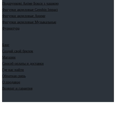
Подарункові Аніме Бокси з чашкою
Фигурки акриловые Genshin Impact
Фигурки акриловые Аниме
Фигурки акриловые Музыкальные
Фурнитура
Блог
Создай свой брелок
Магазин
Способ оплаты и доставки
Где нас найти
Обратная связь
О продавце
Возврат и гарантия