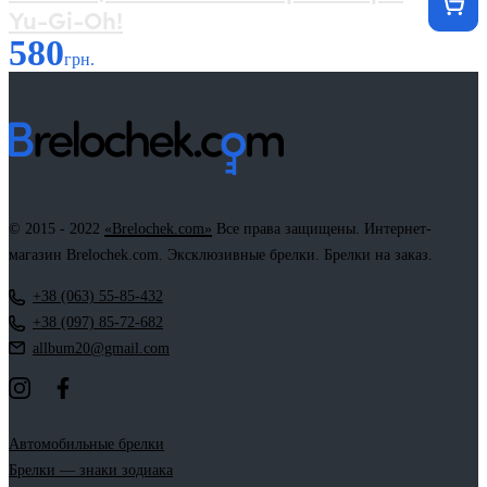
Yu-Gi-Oh!
580
грн.
© 2015 - 2022
«Brelochek.com»
Все права защищены. Интернет-
магазин Brelochek.com. Эксклюзивные брелки. Брелки на заказ.
+38 (063) 55-85-432
+38 (097) 85-72-682
allbum20@gmail.com
Автомобильные брелки
Брелки — знаки зодиака