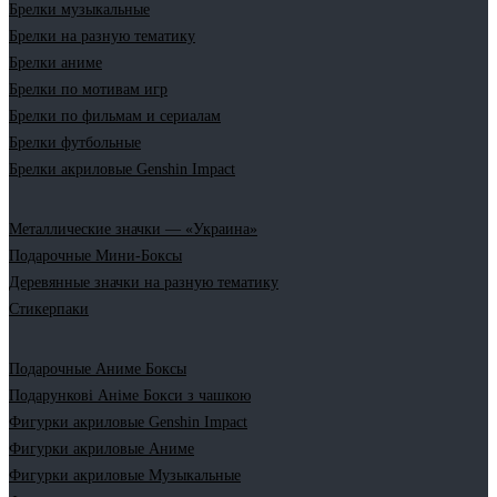
Брелки музыкальные
Брелки на разную тематику
Брелки аниме
Брелки по мотивам игр
Брелки по фильмам и сериалам
Брелки футбольные
Брелки акриловые Genshin Impact
Металлические значки — «Украина»
Подарочные Мини-Боксы
Деревянные значки на разную тематику
Стикерпаки
Подарочные Аниме Боксы
Подарункові Аніме Бокси з чашкою
Фигурки акриловые Genshin Impact
Фигурки акриловые Аниме
Фигурки акриловые Музыкальные