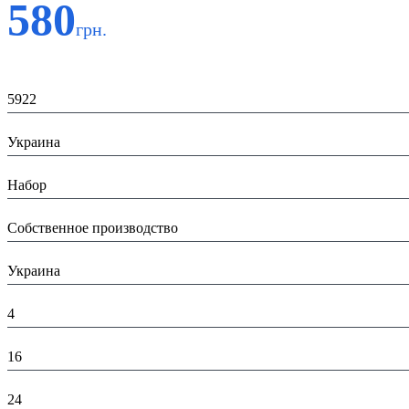
580
грн.
Код:
5922
Страна:
Украина
Тип:
Набор
Производитель:
Собственное производство
Страна производитель:
Украина
Высота в упаковке (см):
4
Глубина в упаковке (см):
16
Ширина в упаковці (см):
24