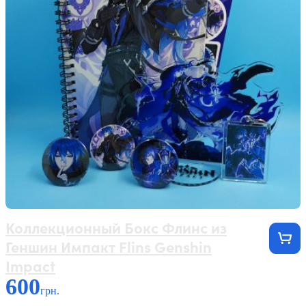
Коллекционный Бокс Флинс из
Геншин Импакт Flins Genshin
Impact
600
грн.