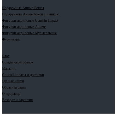
Подарочные Аниме Боксы
Подарункові Аніме Бокси з чашкою
Фигурки акриловые Genshin Impact
Фигурки акриловые Аниме
Фигурки акриловые Музыкальные
Фурнитура
Блог
Создай свой брелок
Магазин
Способ оплаты и доставки
Где нас найти
Обратная связь
О продавце
Возврат и гарантия