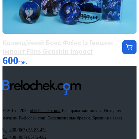
Колекційний Бокс Флінс із Геншин
Імпакт Flins Genshin Impact
600
грн.
© 2015 - 2022
«Brelochek.com»
Все права защищены. Интернет-
магазин Brelochek.com. Эксклюзивные брелки. Брелки на заказ.
+38 (063) 55-85-432
+38 (097) 85-72-682