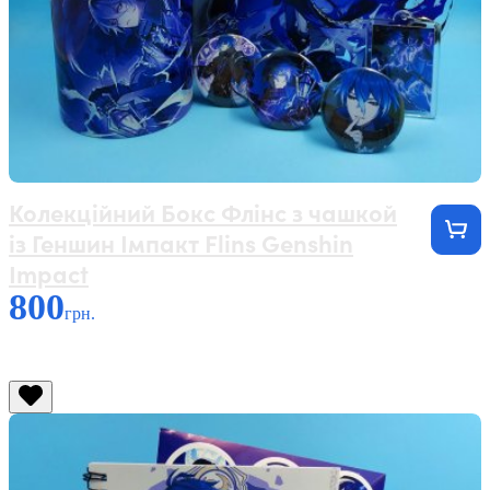
Колекційний Бокс Флінс з чашкой
із Геншин Імпакт Flins Genshin
Impact
800
грн.