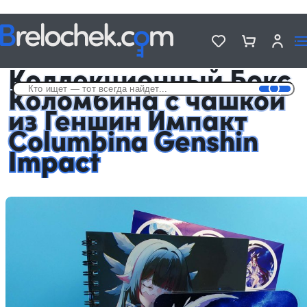
Головна
Подарочные Аниме Боксы с чашкой
Коллекционный Бокс Коломбина с чашкой из Геншин Импакт
Columbina Genshin Impact
Коллекционный Бокс
Коломбина с чашкой
из Геншин Импакт
Columbina Genshin
Impact