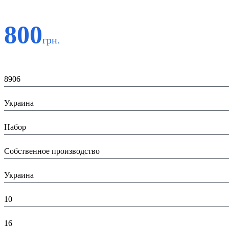
800
грн.
Код:
8906
Страна:
Украина
Тип:
Набор
Производитель:
Собственное производство
Страна производитель:
Украина
Высота в упаковке (см):
10
Глубина в упаковке (см):
16