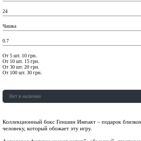
Ширина в упаковке (см):
24
В составе набора:
Чашка
Вес в упаковке, кг:
0.7
Скидка:
От 5 шт. 10 грн.
От 10 шт. 15 грн.
От 30 шт. 20 грн.
От 100 шт. 30 грн.
Нет в наличии
Коллекционный бокс Геншин Импакт – подарок близко
человеку, который обожает эту игру.