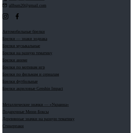
allbum20@gmail.com
Автомобильные брелки
Брелки — знаки зодиака
Брелки музыкальные
Брелки на разную тематику
Брелки аниме
Брелки по мотивам игр
Брелки по фильмам и сериалам
Брелки футбольные
Брелки акриловые Genshin Impact
Металлические значки — «Украина»
Подарочные Мини-Боксы
Деревянные значки на разную тематику
Стикерпаки