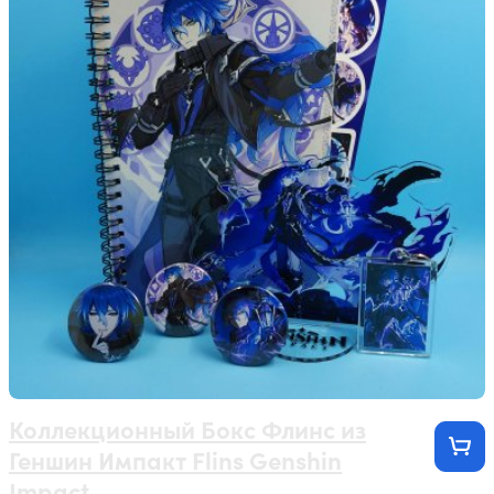
Коллекционный Бокс Флинс из
Геншин Импакт Flins Genshin
Impact