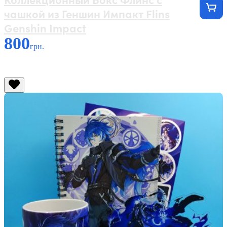
чашкой из Геншин Импакт Flins
Genshin Impact
800
грн.