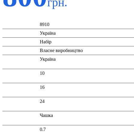
грн.
Код:
8910
Країна:
Україна
Тип:
Набір
Виробник:
Власне виробництво
Країна
Україна
виробник:
Висота в
10
пакованні (см):
Глибина в
16
пакованні (см):
Ширина в
24
пакованні (см):
У складі
Чашка
набору:
Вага в
0.7