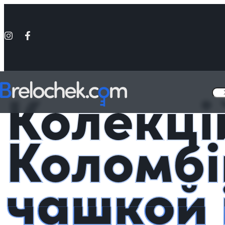
Головна
Подарункові Аніме Бокси з чашкою
Колекційний Бокс К
Колекці
Коломбі
чашкой 