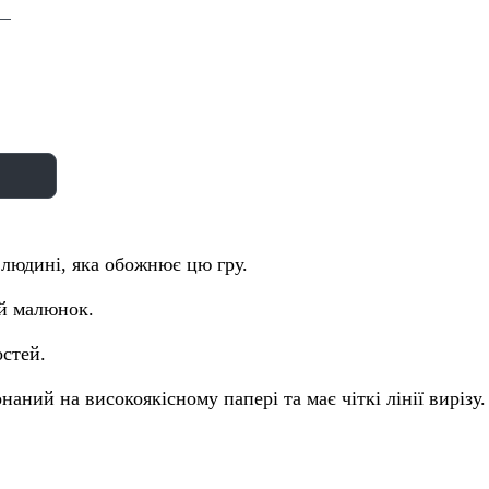
людині, яка обожнює цю гру.
ій малюнок.
остей.
аний на високоякісному папері та має чіткі лінії вирізу.