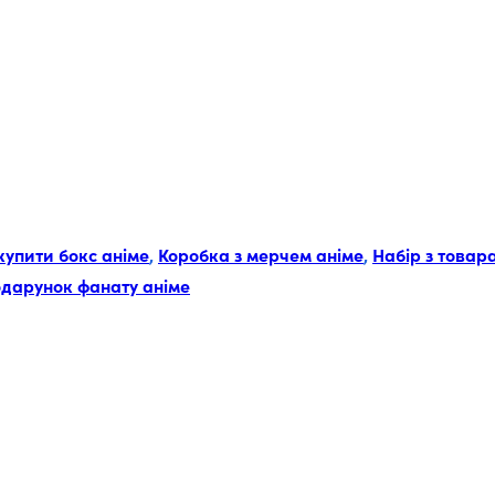
купити бокс аніме
,
Коробка з мерчем аніме
,
Набір з товар
дарунок фанату аніме