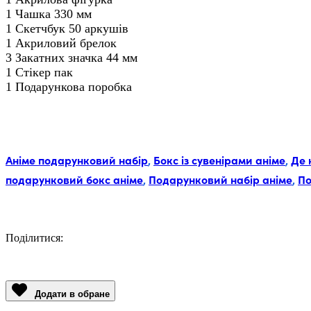
1 Чашка
330 мм
1 Скетчбук 50 аркушів
1 Акриловий брелок
3 Закатних значка 44 мм
1 Стікер пак
1 Подарункова поробка
Мітки:
Аніме подарунковий набір
,
Бокс із сувенірами аніме
,
Де 
подарунковий бокс аніме
,
Подарунковий набір аніме
,
По
Поділитися:
Facebook
Twitter
Email
LinkedIn
Copy
Link
Додати в обране