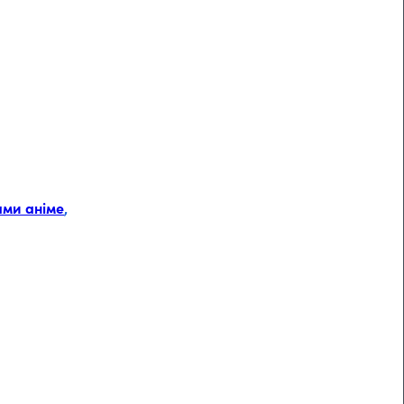
ами аніме
,