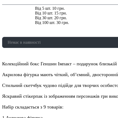
упаковці, кг:
Знижка:
Від 5 шт. 10 грн.
Від 10 шт. 15 грн.
Від 30 шт. 20 грн.
Від 100 шт. 30 грн.
Немає в наявності
Колекційний бокс Геншин Імпакт – подарунок близькій 
Акрилова фігурка мають чіткий, об’ємний, двосторонн
Стильний скетчбук чудово підійде для творчих особист
Яскравий стікерпак із зображенням персонажів гри викон
Набір складається з 9 товарів:
1 Акрилова фігурка