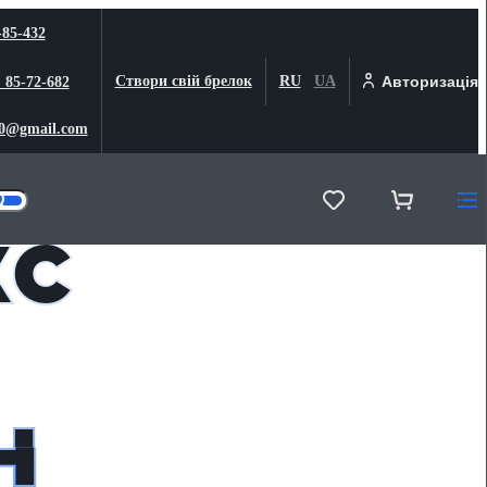
-85-432
Створи свій брелок
RU
UA
Авторизація
) 85-72-682
0@gmail.com
кс
н