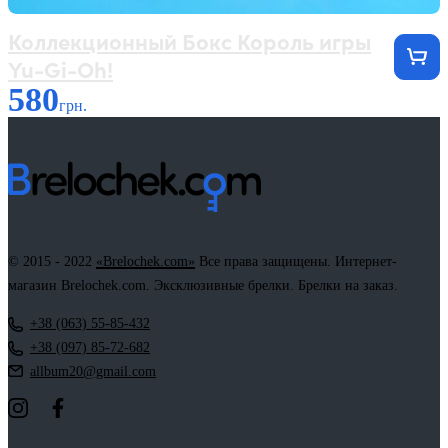
Коллекционный Бокс Король игры
Yu-Gi-Oh!
580
грн.
© 2015 - 2022
«Brelochek.com»
Все права защищены. Интернет-
магазин Brelochek.com. Эксклюзивные брелки. Брелки на заказ.
+38 (063) 55-85-432
+38 (097) 85-72-682
allbum20@gmail.com