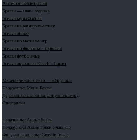
Автомобильные брелки
Брелки — знаки зодиака
Брелки музыкальные
Брелки на разную тематику
Брелки аниме
Брелки по мотивам игр
Брелки по фильмам и сериалам
Брелки футбольные
Брелки акриловые Genshin Impact
Металлические значки — «Украина»
Подарочные Мини-Боксы
Деревянные значки на разную тематику
Стикерпаки
Подарочные Аниме Боксы
Подарункові Аніме Бокси з чашкою
Фигурки акриловые Genshin Impact