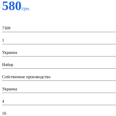
580
грн.
Код:
7309
К-во:
1
Страна:
Украина
Тип:
Набор
Производитель:
Собственное производство
Страна производитель:
Украина
Высота в упаковке (см):
4
Глубина в упаковке (см):
16