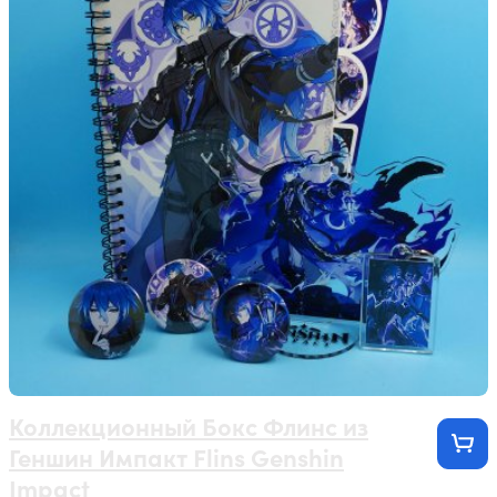
Коллекционный Бокс Флинс из
Геншин Импакт Flins Genshin
Impact