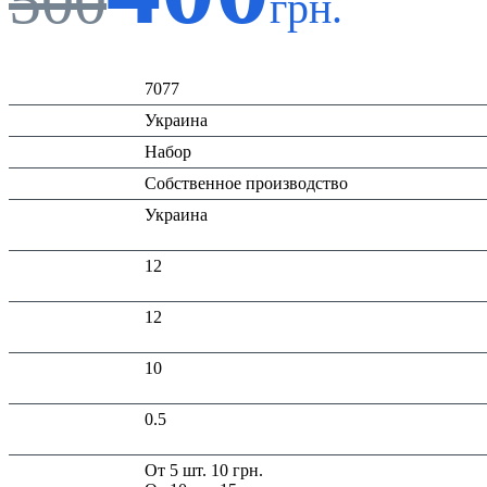
500
грн.
Код:
7077
Страна:
Украина
Тип:
Набор
Производитель:
Собственное производство
Страна
Украина
производитель:
Высота в
12
упаковке (см):
Глубина в
12
упаковке (см):
Ширина в
10
упаковці (см):
Вес в упаковке,
0.5
кг:
Скидка:
От 5 шт. 10 грн.