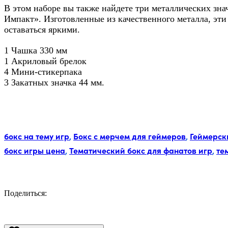
В этом наборе вы также найдете три металлических зн
Импакт». Изготовленные из качественного металла, эти
оставаться яркими.
1 Чашка 330 мм
1 Акриловый брелок
4 Мини-стикерпака
3 Закатных значка 44 мм.
Метки:
бокс на тему игр
,
Бокс с мерчем для геймеров
,
Геймерск
бокс игры цена
,
Тематический бокс для фанатов игр
,
те
Поделиться:
Facebook
Twitter
Email
LinkedIn
Copy
Link