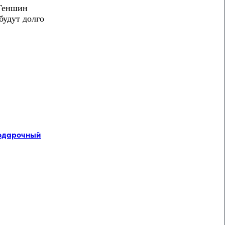
«Геншин
будут долго
одарочный