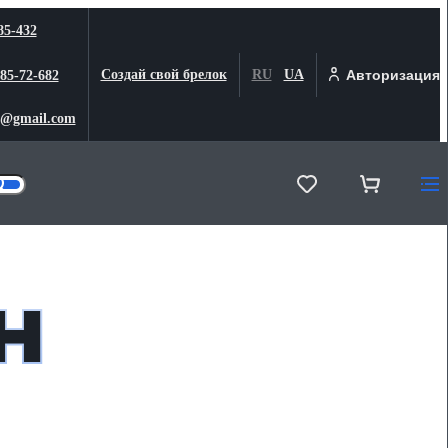
85-432
Создай свой брелок
RU
UA
Авторизация
 85-72-682
@gmail.com
н