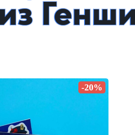
из Генш
-20%