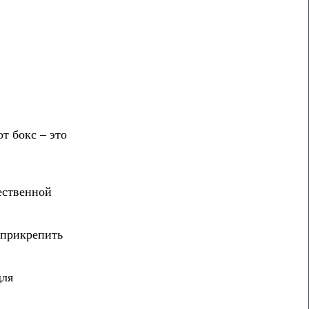
т бокс – это
ественной
 прикрепить
для