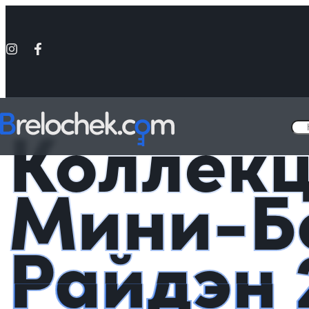
Головна
Подарочные Мини-Боксы
Коллекционный Мини-Бокс Сё
Коллек
Мини-Бо
Райдэн 