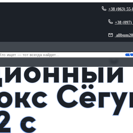
+38 (063) 55-
+38 (097)
allbum20
гун Райдэн 2 с чашкой из Геншин Импакт
ционный
кс Сёгу
2 с