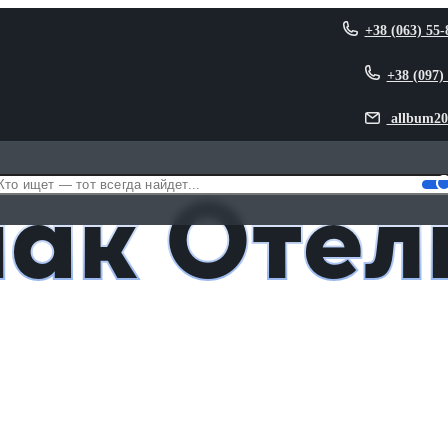
+38 (063) 55-
+38 (097)
allbum20
ак Отел