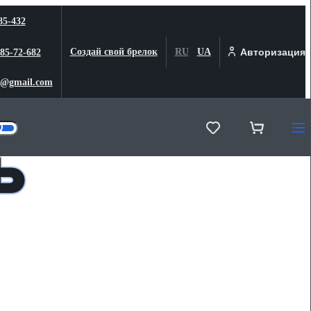
85-432
Создай свой брелок
RU
UA
Авторизация
 85-72-682
@gmail.com
ь