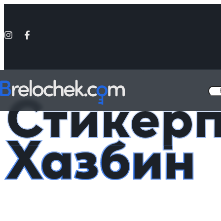
Головна
Стикерпаки
Стикерпак Отель Хазбин
Стикерп
Хазбин