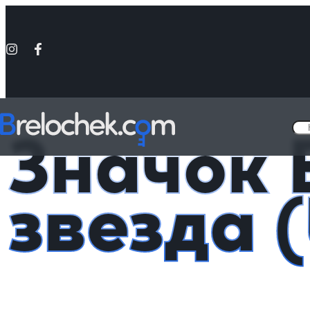
Головна
Деревянные значки на разную тематику
Значок Единоро
Значок 
звезда (