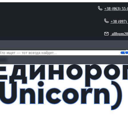
+38 (063) 55-
+38 (097)
allbum20
г звезда (Unicorn)
Единоро
Unicorn)