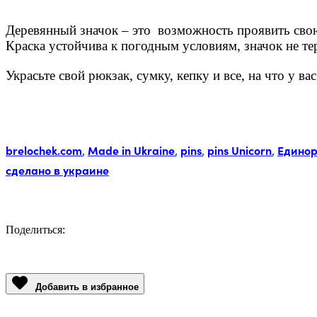
Деревянный значок – это возможность проявить сво
Краска устойчива к погодным условиям, значок не те
Украсьте свой рюкзак, сумку, кепку и все, на что у в
Метки:
brelochek.com
,
Made in Ukraine
,
pins
,
pins Unicorn
,
Единор
сделано в украине
Поделиться:
Facebook
Twitter
Email
LinkedIn
Copy
Link
Добавить в избранное