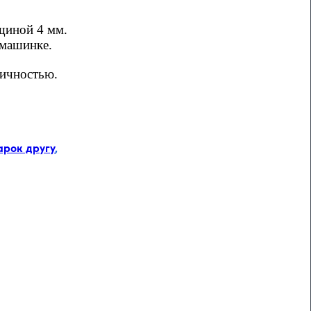
щиной 4 мм.
 машинке.
личностью.
арок другу
,