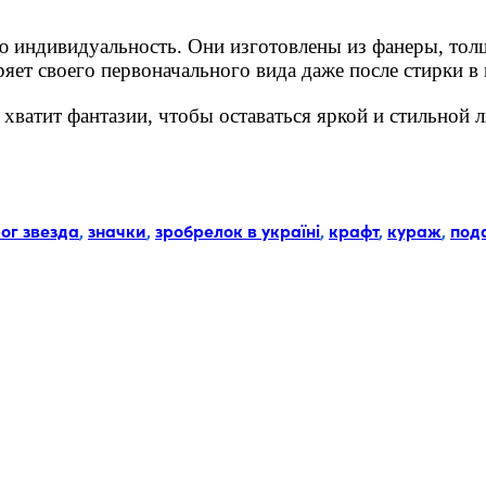
ю индивидуальность. Они изготовлены из фанеры, тол
ряет своего первоначального вида даже после стирки в
ас хватит фантазии, чтобы оставаться яркой и стильной 
ог звезда
,
значки
,
зробрелок в україні
,
крафт
,
кураж
,
под