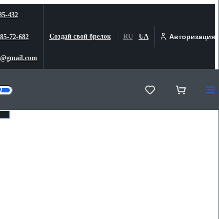
85-432
Создай свой брелок
RU
UA
Авторизация
 85-72-682
@gmail.com
г