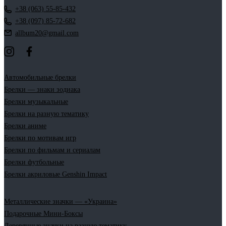
+38 (063) 55-85-432
+38 (097) 85-72-682
allbum20@gmail.com
Автомобильные брелки
Брелки — знаки зодиака
Брелки музыкальные
Брелки на разную тематику
Брелки аниме
Брелки по мотивам игр
Брелки по фильмам и сериалам
Брелки футбольные
Брелки акриловые Genshin Impact
Металлические значки — «Украина»
Подарочные Мини-Боксы
Деревянные значки на разную тематику