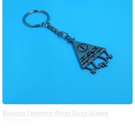
Брелок Гравити Фолз Билл Шифр
Нет в наличии