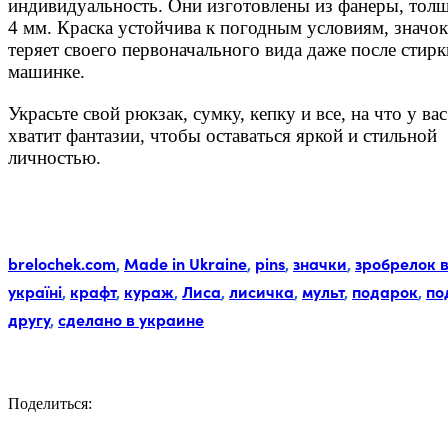
индивидуальность. Они изготовлены из фанеры, тол
4 мм. Краска устойчива к погодным условиям, значок
теряет своего первоначального вида даже после стирк
машинке.
Украсьте свой рюкзак, сумку, кепку и все, на что у вас
хватит фантазии, чтобы оставаться яркой и стильной
личностью.
Метки:
brelochek.com
,
Made in Ukraine
,
pins
,
значки
,
зробрелок 
україні
,
крафт
,
кураж
,
Лиса
,
лисичка
,
мульт
,
подарок
,
по
другу
,
сделано в украине
Поделиться:
Facebook
Twitter
Email
LinkedIn
Copy