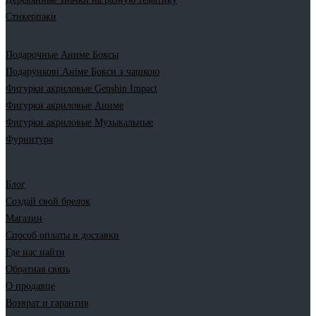
Стикерпаки
Подарочные Аниме Боксы
Подарункові Аніме Бокси з чашкою
Фигурки акриловые Genshin Impact
Фигурки акриловые Аниме
Фигурки акриловые Музыкальные
Фурнитура
Блог
Создай свой брелок
Магазин
Способ оплаты и доставки
Где нас найти
Обратная связь
О продавце
Возврат и гарантия