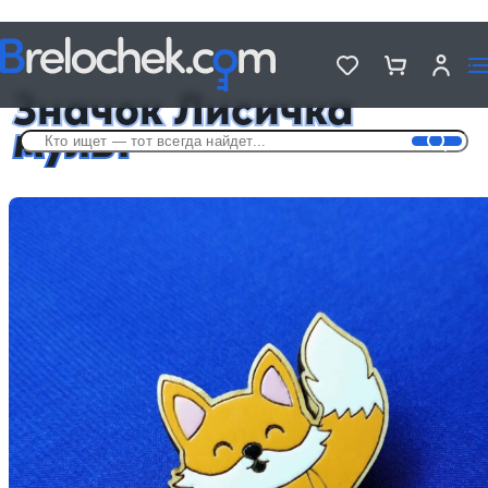
Головна
Деревянные значки на разную тематику
Значок Лисичка мульт
Значок Лисичка
мульт