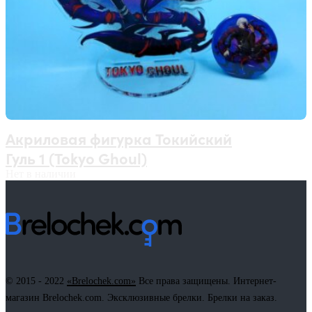
Акриловая фигурка Токийский
Гуль 1 (Tokyo Ghoul)
Нет в наличии
© 2015 - 2022
«Brelochek.com»
Все права защищены. Интернет-
магазин Brelochek.com. Эксклюзивные брелки. Брелки на заказ.