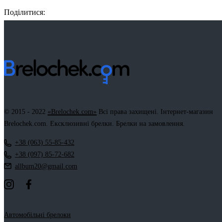
Поділитися:
Facebook
Twitter
Email
LinkedIn
Copy
Link
© 2015 - 2022
«Brelochek.com»
Всі права захищені. Інтернет-магазин
Brelochek.com. Ексклюзивні брелки. Брелки на замовлення.
+38 (063) 55-85-432
+38 (097) 85-72-682
allbum20@gmail.com
Автомобільні брелоки