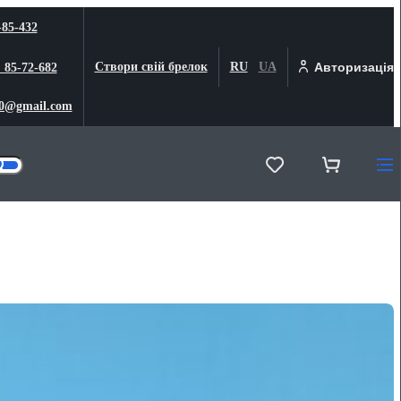
-85-432
Створи свій брелок
RU
UA
Авторизація
) 85-72-682
0@gmail.com