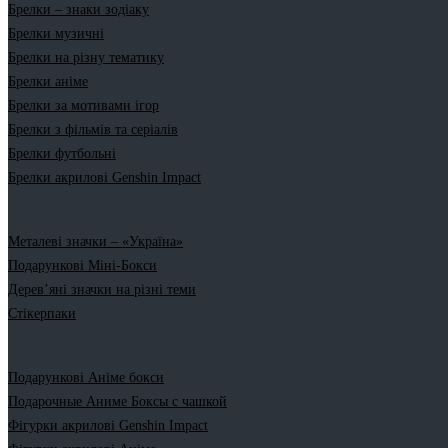
Брелки – знаки зодіаку
Брелки музичні
Брелки на різну тематику
Брелки аніме
Брелки за мотивами ігор
Брелки з фільмів та серіалів
Брелки футбольні
Брелки акрилові Genshin Impact
Металеві значки – «Україна»
Подарункові Міні-Бокси
Дерев’яні значки на різні теми
Стікерпаки
Подарункові Аніме бокси
Подарочные Аниме Боксы с чашкой
Фігурки акрилові Genshin Impact