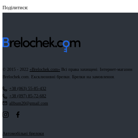
Поділитися:
Facebook
Twitter
Email
LinkedIn
Copy
Link
© 2015 - 2022
«Brelochek.com»
Всі права захищені. Інтернет-магазин
Brelochek.com. Ексклюзивні брелки. Брелки на замовлення.
+38 (063) 55-85-432
+38 (097) 85-72-682
allbum20@gmail.com
Автомобільні брелоки