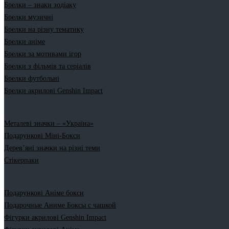
Брелки – знаки зодіаку
Брелки музичні
Брелки на різну тематику
Брелки аніме
Брелки за мотивами ігор
Брелки з фільмів та серіалів
Брелки футбольні
Брелки акрилові Genshin Impact
Металеві значки – «Україна»
Подарункові Міні-Бокси
Дерев’яні значки на різні теми
Стікерпаки
Подарункові Аніме бокси
Подарочные Аниме Боксы с чашкой
Фігурки акрилові Genshin Impact