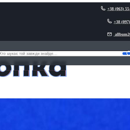
+38 (063) 55
+38 (097
allbum2
опка