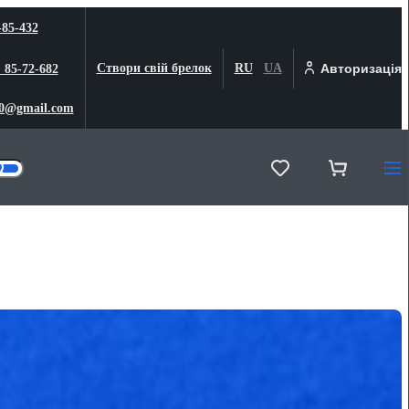
-85-432
Створи свій брелок
RU
UA
Авторизація
) 85-72-682
0@gmail.com