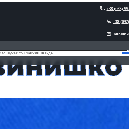
+38 (063) 55
+38 (097
allbum2
винишко