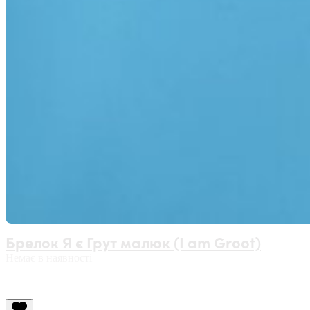
Брелок Я є Грут малюк (I am Groot)
Немає в наявності