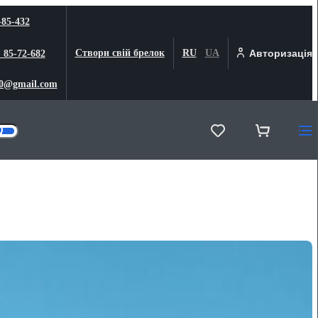
-85-432
Створи свій брелок
RU
UA
Авторизація
) 85-72-682
0@gmail.com