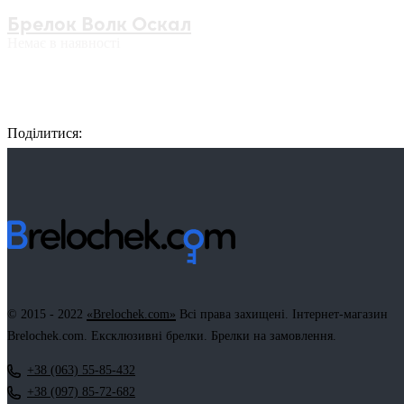
Брелок Волк Оскал
Немає в наявності
Поділитися:
Facebook
Twitter
Email
LinkedIn
Copy
Link
© 2015 - 2022
«Brelochek.com»
Всі права захищені. Інтернет-магазин
Brelochek.com. Ексклюзивні брелки. Брелки на замовлення.
+38 (063) 55-85-432
+38 (097) 85-72-682