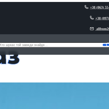
+38 (063) 55
+38 (097
allbum2
аз