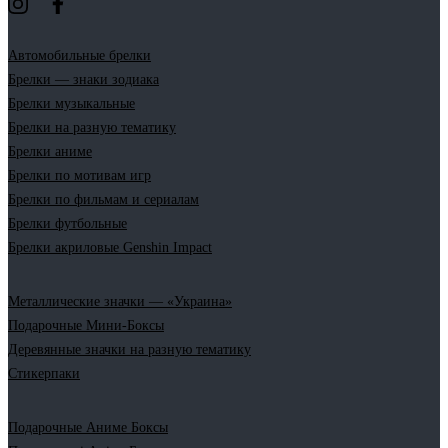
Автомобильные брелки
Брелки — знаки зодиака
Брелки музыкальные
Брелки на разную тематику
Брелки аниме
Брелки по мотивам игр
Брелки по фильмам и сериалам
Брелки футбольные
Брелки акриловые Genshin Impact
Металлические значки — «Украина»
Подарочные Мини-Боксы
Деревянные значки на разную тематику
Стикерпаки
Подарочные Аниме Боксы