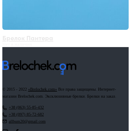
Брелок Пантера
Нет в наличии
© 2015 - 2022
«Brelochek.com»
Все права защищены. Интернет-
магазин Brelochek.com. Эксклюзивные брелки. Брелки на заказ.
+38 (063) 55-85-432
+38 (097) 85-72-682
allbum20@gmail.com