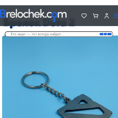
Головна
Брелки по мотивам игр
Брелок Dota 2
Брелок Dota 2