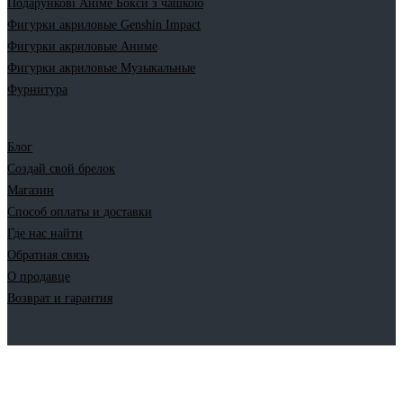
Подарункові Аніме Бокси з чашкою
Фигурки акриловые Genshin Impact
Фигурки акриловые Аниме
Фигурки акриловые Музыкальные
Фурнитура
Блог
Создай свой брелок
Магазин
Способ оплаты и доставки
Где нас найти
Обратная связь
О продавце
Возврат и гарантия