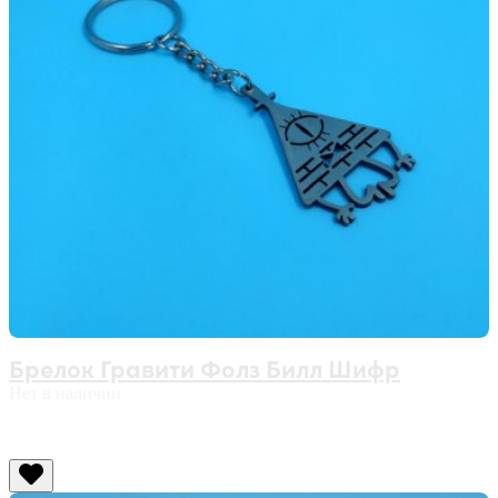
Брелок Гравити Фолз Билл Шифр
Нет в наличии