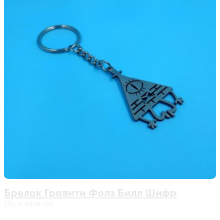
Брелок Гравити Фолз Билл Шифр
Нет в наличии