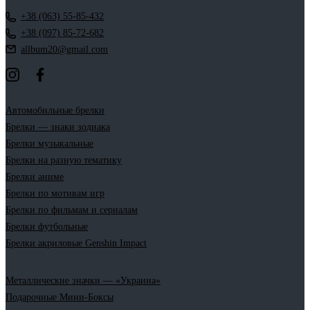
+38 (063) 55-85-432
+38 (097) 85-72-682
allbum20@gmail.com
Автомобильные брелки
Брелки — знаки зодиака
Брелки музыкальные
Брелки на разную тематику
Брелки аниме
Брелки по мотивам игр
Брелки по фильмам и сериалам
Брелки футбольные
Брелки акриловые Genshin Impact
Металлические значки — «Украина»
Подарочные Мини-Боксы