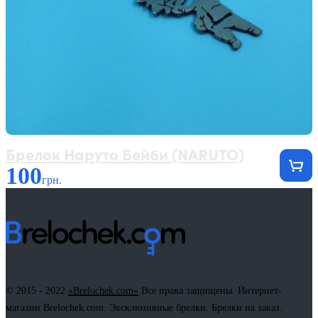
Брелок Наруто Бейби (NARUTO)
100
грн.
© 2015 - 2022
«Brelochek.com»
Все права защищены. Интернет-
магазин Brelochek.com. Эксклюзивные брелки. Брелки на заказ.