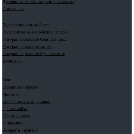
Деревянные значки на разную тематику
Стикерпаки
Подарочные Аниме Боксы
Подарункові Аніме Бокси з чашкою
Фигурки акриловые Genshin Impact
Фигурки акриловые Аниме
Фигурки акриловые Музыкальные
Фурнитура
Блог
Создай свой брелок
Магазин
Способ оплаты и доставки
Где нас найти
Обратная связь
О продавце
Возврат и гарантия