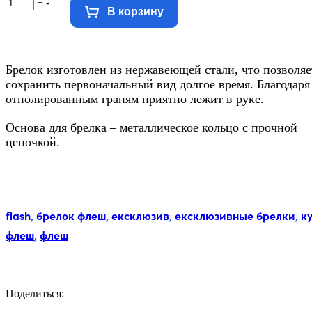
+
-
В корзину
Брелок изготовлен из нержавеющей стали, что позволяе
сохранить первоначальный вид долгое время. Благодаря
отполированным граням приятно лежит в руке.
Основа для брелка – металлическое кольцо с прочной
цепочкой.
Метки:
flash
,
брелок флеш
,
ексклюзив
,
ексклюзивные брелки
,
к
флеш
,
флеш
Поделиться:
Facebook
Twitter
Email
LinkedIn
Copy