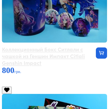
Коллекционный Бокс Ситлали с
чашкой из Геншин Импакт Citlali
Genshin Impact
800
грн.