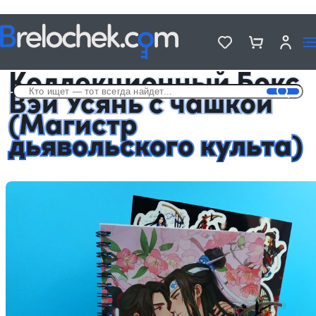
Головна
Подарочные Аниме Боксы с чашкой
Коллекционный Бокс Вэй Усянь с чашкой (Магистр дьявольского
культа)
Коллекционный Бокс
Вэй Усянь с чашкой
(Магистр
дьявольского культа)