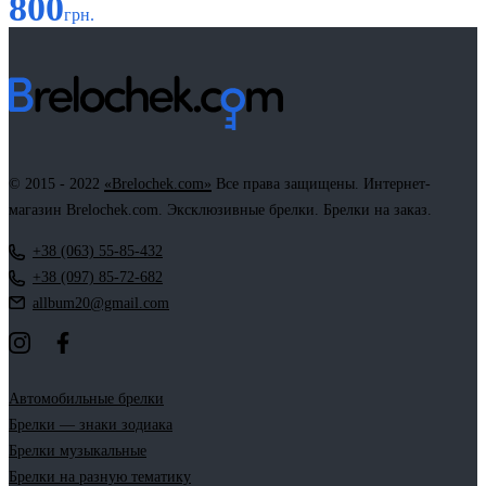
800
грн.
© 2015 - 2022
«Brelochek.com»
Все права защищены. Интернет-
магазин Brelochek.com. Эксклюзивные брелки. Брелки на заказ.
+38 (063) 55-85-432
+38 (097) 85-72-682
allbum20@gmail.com
Автомобильные брелки
Брелки — знаки зодиака
Брелки музыкальные
Брелки на разную тематику