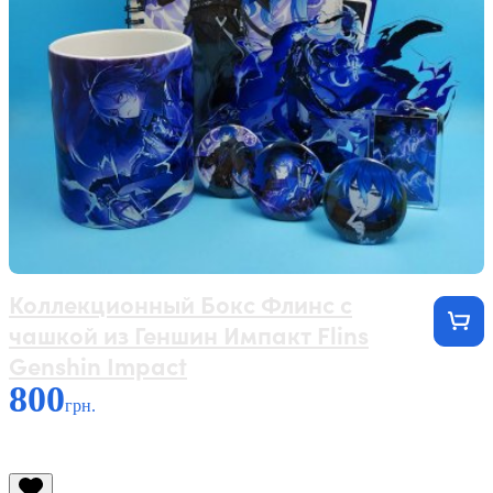
Коллекционный Бокс Флинс с
чашкой из Геншин Импакт Flins
Genshin Impact
800
грн.