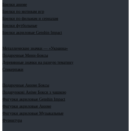
Брелки аниме
Брелки по мотивам игр
Брелки по фильмам и сериалам
Брелки футбольные
Брелки акриловые Genshin Impact
Металлические значки — «Украина»
Подарочные Мини-Боксы
Деревянные значки на разную тематику
Стикерпаки
Подарочные Аниме Боксы
Подарункові Аніме Бокси з чашкою
Фигурки акриловые Genshin Impact
Фигурки акриловые Аниме
Фигурки акриловые Музыкальные
Фурнитура