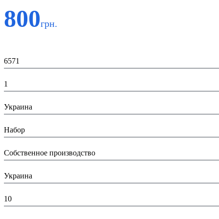
800
грн.
Код:
6571
К-во:
1
Страна:
Украина
Тип:
Набор
Производитель:
Собственное производство
Страна производитель:
Украина
Высота в упаковке (см):
10
Глубина в упаковке (см):