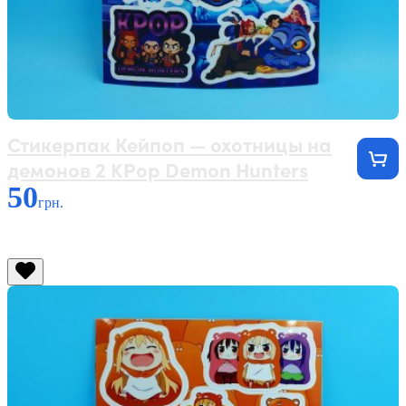
Стикерпак Кейпоп — охотницы на
демонов 2 KPop Demon Hunters
50
грн.