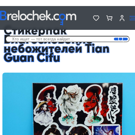
Головна
Стикерпаки
Стикерпак Благословение небожителей Tian Guan Cifu
Стикерпак
Благословение
небожителей Tian
Guan Cifu