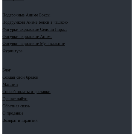
Подарочные Аниме Боксы
Подарункові Аніме Бокси з чашкою
Фигурки акриловые Genshin Impact
Фигурки акриловые Аниме
Фигурки акриловые Музыкальные
Фурнитура
Блог
Создай свой брелок
Магазин
Способ оплаты и доставки
Где нас найти
Обратная связь
О продавце
Возврат и гарантия