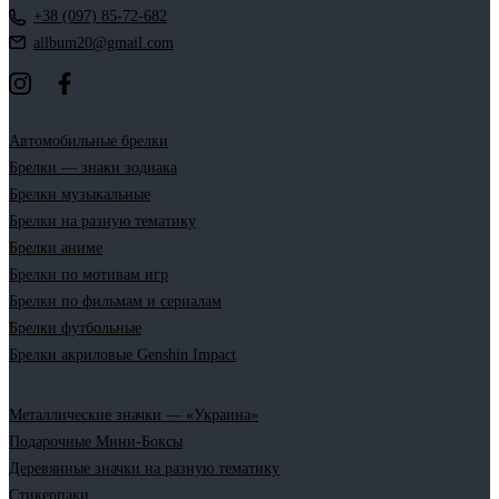
+38 (097) 85-72-682
allbum20@gmail.com
Автомобильные брелки
Брелки — знаки зодиака
Брелки музыкальные
Брелки на разную тематику
Брелки аниме
Брелки по мотивам игр
Брелки по фильмам и сериалам
Брелки футбольные
Брелки акриловые Genshin Impact
Металлические значки — «Украина»
Подарочные Мини-Боксы
Деревянные значки на разную тематику
Стикерпаки