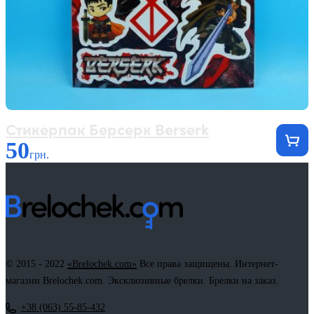
Стикерпак Берсерк Berserk
50
грн.
© 2015 - 2022
«Brelochek.com»
Все права защищены. Интернет-
магазин Brelochek.com. Эксклюзивные брелки. Брелки на заказ.
+38 (063) 55-85-432