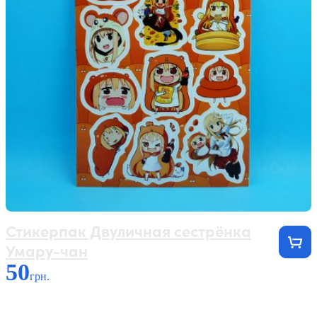
Стикерпак Двуличная сестрёнка
Умару-чан
50
грн.