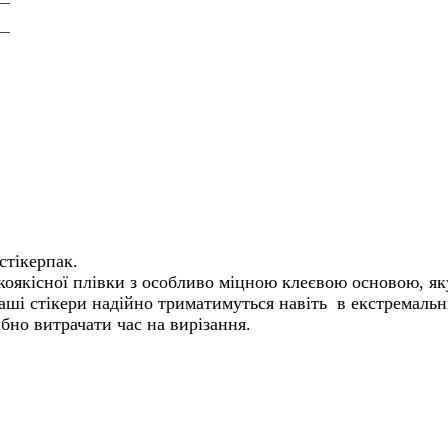
стікерпак.
коякісної плівки з особливо міцною клеєвою основою, як
аші стікери надійно триматимуться навіть в екстремаль
ібно витрачати час на вирізання.