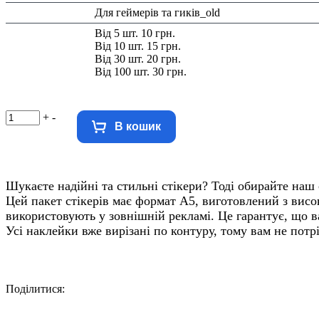
Тематика:
Для геймерів та гиків_old
Знижка:
Від 5 шт. 10 грн.
Від 10 шт. 15 грн.
Від 30 шт. 20 грн.
Від 100 шт. 30 грн.
+
-
В кошик
Шукаєте надійні та стильні стікери? Тоді обирайте наш 
Цей пакет стікерів має формат А5, виготовлений з висо
використовують у зовнішній рекламі. Це гарантує, що в
Усі наклейки вже вирізані по контуру, тому вам не потр
Поділитися:
Facebook
Twitter
Email
LinkedIn
Copy