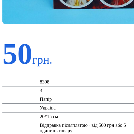
50
грн.
Код:
8398
К-ть:
3
Матеріал:
Папір
Країна:
Україна
Розміри:
20*15 см
Доставка/
Відправка післяплатою - від 500 грн або 5
Оплата:
одиниць товару