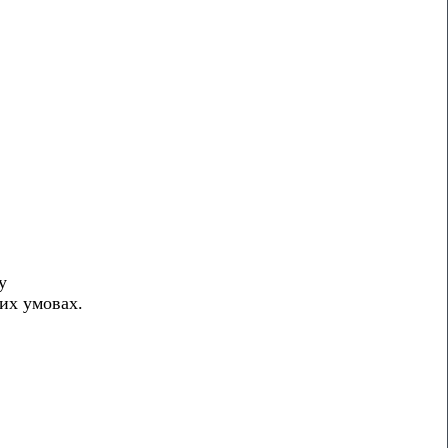
у
них умовах.