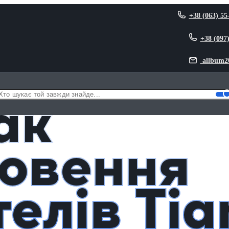
+38 (063) 55
+38 (097
allbum2
Guan Cifu
ак
овення
елів Tia