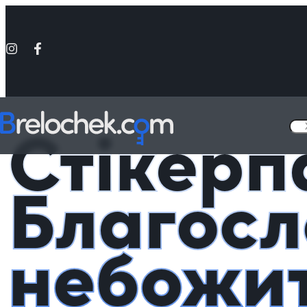
Головна
Стікерпаки
Стікерпак Благословення небожителів Tian 
Стікерп
Благосл
небожит