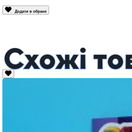
Link
Додати в обране
Схожі то