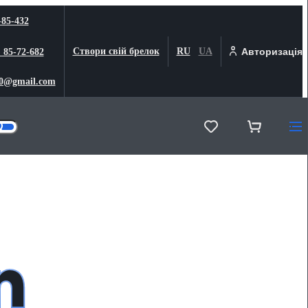
-85-432
Створи свій брелок
RU
UA
Авторизація
) 85-72-682
0@gmail.com
n