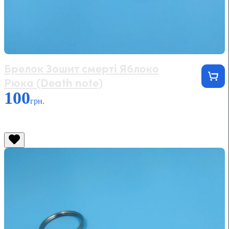
Брелок Зошит смерті Яблоко
Рюка (Death note)
100
грн.