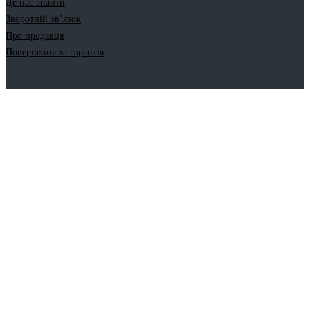
Де нас знайти
Зворотній зв’язок
Про продавця
Повернення та гарантія