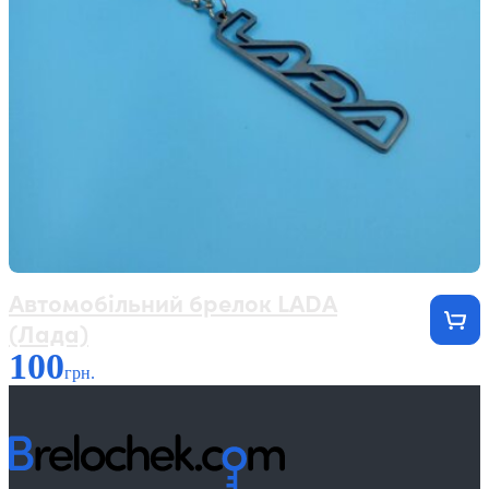
Автомобільний брелок LADA
(Лада)
100
грн.