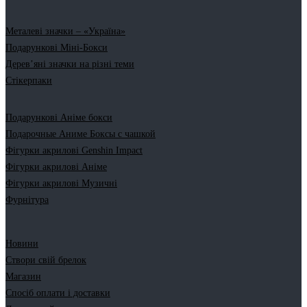
Металеві значки – «Україна»
Подарункові Міні-Бокси
Дерев’яні значки на різні теми
Стікерпаки
Подарункові Аніме бокси
Подарочные Аниме Боксы с чашкой
Фігурки акрилові Genshin Impact
Фігурки акрилові Аніме
Фігурки акрилові Музичні
Фурнітура
Новини
Створи свій брелок
Магазин
Спосіб оплати і доставки