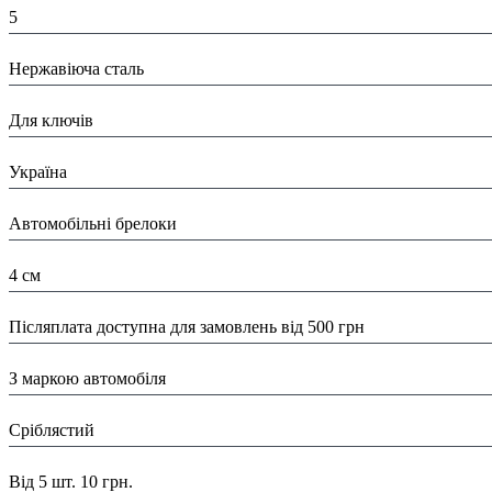
5
Матеріал:
Нержавіюча сталь
Призначення:
Для ключів
Країна:
Україна
Тип:
Автомобільні брелоки
Розміри:
4 см
Доставка/ Оплата:
Післяплата доступна для замовлень від 500 грн
Особливості:
З маркою автомобіля
Колір:
Сріблястий
Знижка:
Від 5 шт. 10 грн.