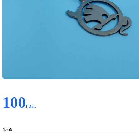
100
грн.
Код:
4369
К-ть: