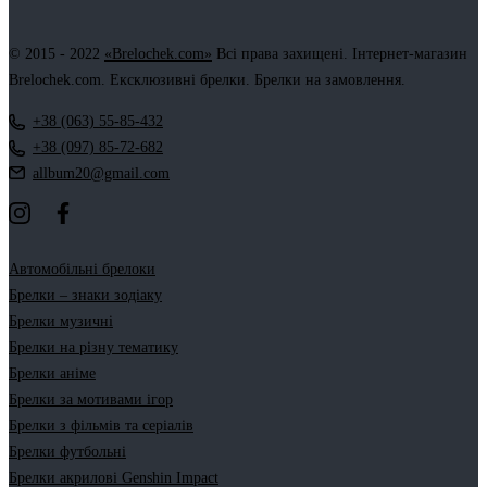
© 2015 - 2022
«Brelochek.com»
Всі права захищені. Інтернет-магазин
Brelochek.com. Ексклюзивні брелки. Брелки на замовлення.
+38 (063) 55-85-432
+38 (097) 85-72-682
allbum20@gmail.com
Автомобільні брелоки
Брелки – знаки зодіаку
Брелки музичні
Брелки на різну тематику
Брелки аніме
Брелки за мотивами ігор
Брелки з фільмів та серіалів
Брелки футбольні
Брелки акрилові Genshin Impact