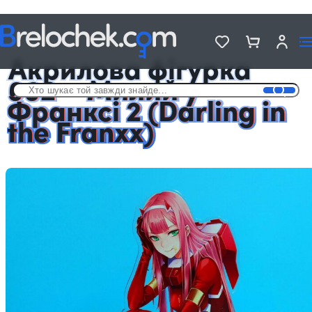
Головна
Фігурки акрилові Аніме
Акрилова фігурка 002 — Милий у Франксі 2 (Darling in the Franxx)
Акрилова фігурка
002 – Милий у
Франксі 2 (Darling in
the Franxx)