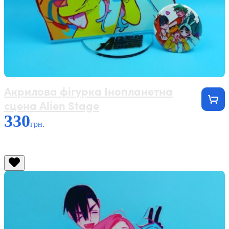
Акрилова фігурка Інопланетна
сцена Alien Stage
330
грн.