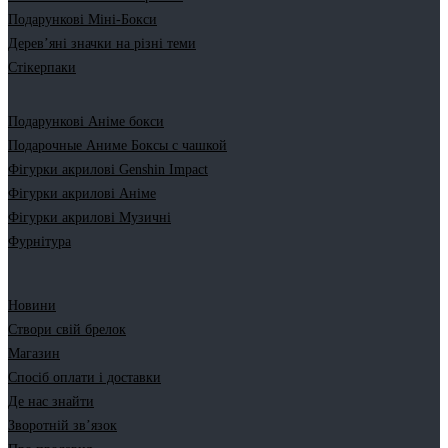
Подарункові Міні-Бокси
Дерев’яні значки на різні теми
Стікерпаки
Подарункові Аніме бокси
Подарочные Аниме Боксы с чашкой
Фігурки акрилові Genshin Impact
Фігурки акрилові Аніме
Фігурки акрилові Музичні
Фурнітура
Новини
Створи свій брелок
Магазин
Спосіб оплати і доставки
Де нас знайти
Зворотній зв’язок