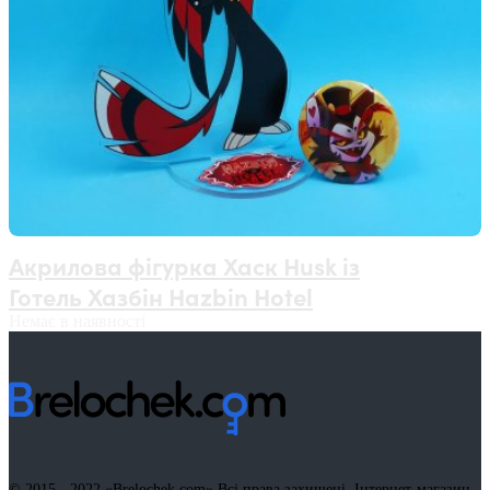
Акрилова фігурка Хаск Husk із
Готель Хазбін Hazbin Hotel
Немає в наявності
© 2015 - 2022
«Brelochek.com»
Всі права захищені. Інтернет-магазин