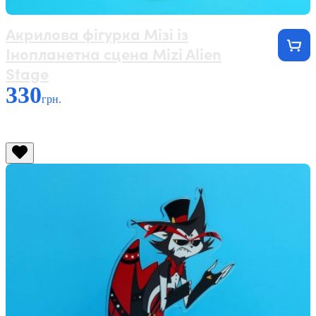
Акрилова фігурка Мізі із
Інопланетна сцена Mizi Alien
Stage
330
грн.