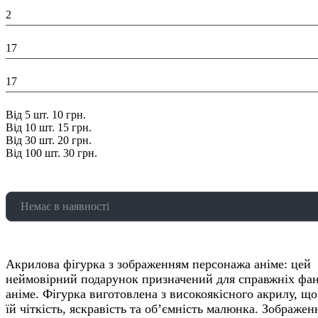
Висота в упаковці (см):
2
Глибина в упаковці (см):
17
Ширина в упаковці (см):
17
Знижка:
Від 5 шт. 10 грн.
Від 10 шт. 15 грн.
Від 30 шт. 20 грн.
Від 100 шт. 30 грн.
Немає в наявності
Акрилова фігурка з зображенням персонажа аніме: цей
неймовірний подарунок призначений для справжніх фан
аніме. Фігурка виготовлена з високоякісного акрилу, що
їй чіткість, яскравість та об’ємність малюнка. Зображен