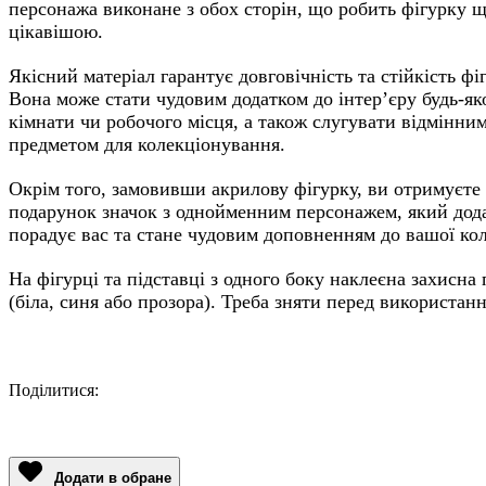
персонажа виконане з обох сторін, що робить фігурку 
цікавішою.
Якісний матеріал гарантує довговічність та стійкість фі
Вона може стати чудовим додатком до інтер’єру будь-як
кімнати чи робочого місця, а також слугувати відмінни
предметом для колекціонування.
Окрім того, замовивши акрилову фігурку, ви отримуєте
подарунок значок з однойменним персонажем, який дод
порадує вас та стане чудовим доповненням до вашої кол
На фігурці та підставці з одного боку наклеєна захисна 
(біла, синя або прозора). Треба зняти перед використан
Поділитися:
Facebook
Twitter
Email
LinkedIn
Copy
Link
Додати в обране