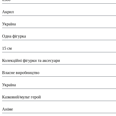
Матеріал:
Акрил
Країна:
Україна
Тип:
Одна фігурка
Висота:
15 см
Вид:
Колекційні фігурки та аксесуари
Виробник:
Власне виробництво
Країна виробник:
Україна
Тип:
Казковий/мульт герой
Тематика виробу:
Аніме