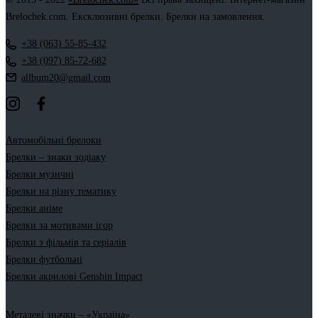
Brelochek.com. Ексклюзивні брелки. Брелки на замовлення.
+38 (063) 55-85-432
+38 (097) 85-72-682
allbum20@gmail.com
Автомобільні брелоки
Брелки – знаки зодіаку
Брелки музичні
Брелки на різну тематику
Брелки аніме
Брелки за мотивами ігор
Брелки з фільмів та серіалів
Брелки футбольні
Брелки акрилові Genshin Impact
Металеві значки – «Україна»