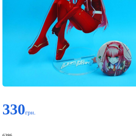
330
грн.
Код:
6386