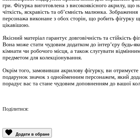
гри. Фігурка виготовлена з високоякісного акрилу, що н
чіткість, яскравість та об’ємність малюнка. Зображення
персонажа виконане з обох сторін, що робить фігурку 
цікавішою.
Якісний матеріал гарантує довговічність та стійкість фі
Вона може стати чудовим додатком до інтер’єру будь-як
кімнати чи робочого місця, а також слугувати відмінни
предметом для колекціонування.
Окрім того, замовивши акрилову фігурку, ви отримуєте
подарунок значок з однойменним персонажем, який дод
порадує вас та стане чудовим доповненням до вашої кол
Поділитися:
Facebook
Twitter
Email
LinkedIn
Copy
Link
Додати в обране