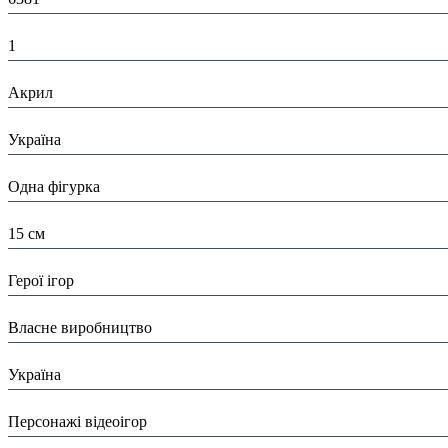
К-ть:
1
Матеріал:
Акрил
Країна:
Україна
Тип:
Одна фігурка
Висота:
15 см
Вид:
Герої ігор
Виробник:
Власне виробництво
Країна виробник:
Україна
Тип:
Персонажі відеоігор