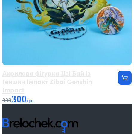
Акрилова фігурка Цзі Бай із
Геншин Імпакт Zibai Genshin
Impact
300
330
грн.