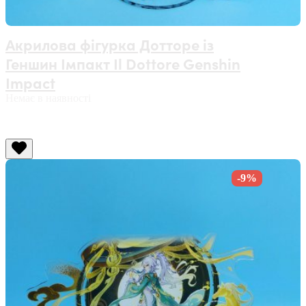
Акрилова фігурка Дотторе із
Геншин Імпакт Il Dottore Genshin
Impact
Немає в наявності
-9%