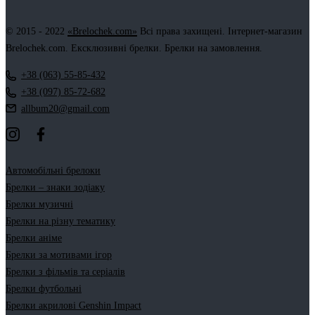
© 2015 - 2022
«Brelochek.com»
Всі права захищені. Інтернет-магазин
Brelochek.com. Ексклюзивні брелки. Брелки на замовлення.
+38 (063) 55-85-432
+38 (097) 85-72-682
allbum20@gmail.com
Автомобільні брелоки
Брелки – знаки зодіаку
Брелки музичні
Брелки на різну тематику
Брелки аніме
Брелки за мотивами ігор
Брелки з фільмів та серіалів
Брелки футбольні
Брелки акрилові Genshin Impact