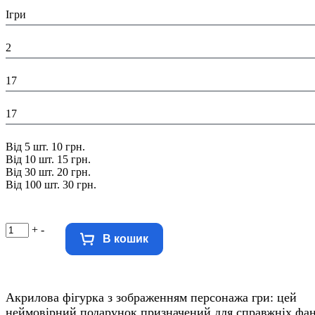
Тематика виробу:
Ігри
Висота в упаковці (см):
2
Глибина в упаковці (см):
17
Ширина в упаковці (см):
17
Знижка:
Від 5 шт. 10 грн.
Від 10 шт. 15 грн.
Від 30 шт. 20 грн.
Від 100 шт. 30 грн.
+
-
В кошик
Акрилова фігурка з зображенням персонажа гри: цей
неймовірний подарунок призначений для справжніх фан