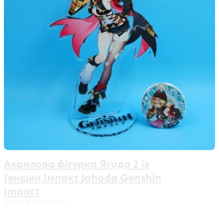
Акрилова фігурка Ягода 2 із
Геншин Імпакт Jahoda Genshin
Impact
Немає в наявності