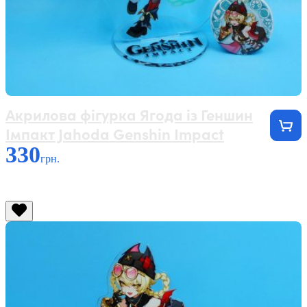
Акрилова фігурка Ягода із Геншин
Імпакт Jahoda Genshin Impact
330
грн.