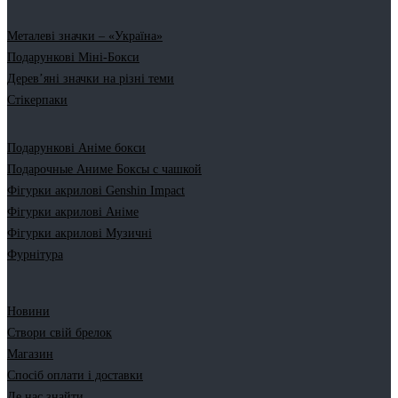
Металеві значки – «Україна»
Подарункові Міні-Бокси
Дерев’яні значки на різні теми
Стікерпаки
Подарункові Аніме бокси
Подарочные Аниме Боксы с чашкой
Фігурки акрилові Genshin Impact
Фігурки акрилові Аніме
Фігурки акрилові Музичні
Фурнітура
Новини
Створи свій брелок
Магазин
Спосіб оплати і доставки
Де нас знайти