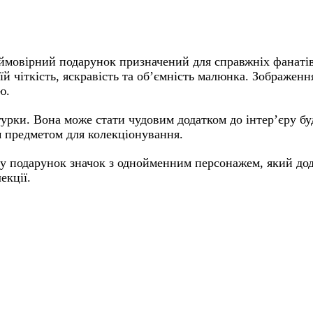
ймовірний подарунок призначений для справжніх фанатів
їй чіткість, яскравість та об’ємність малюнка. Зображен
ю.
ігурки. Вона може стати чудовим додатком до інтер’єру бу
м предметом для колекціонування.
 у подарунок значок з однойменним персонажем, який до
екції.