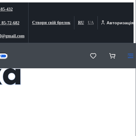
-85-432
Створи свій брелок
RU
UA
Авторизація
) 85-72-682
0@gmail.com
ка