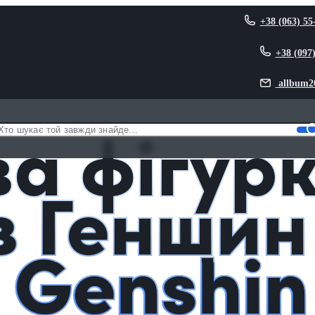
+38 (063) 55
+38 (097
allbum2
 4 із Геншин Імпакт / Genshin Impact
а фігур
із Геншин
/ Genshin