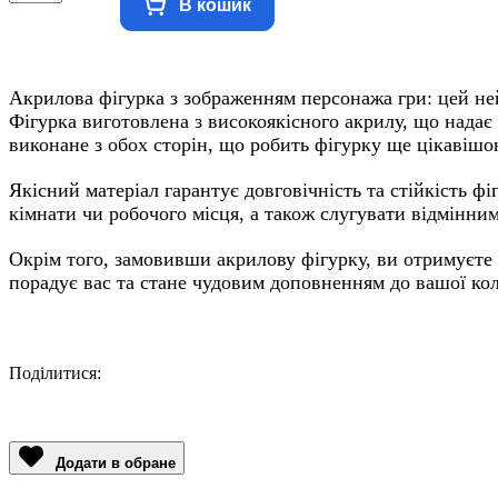
В кошик
Акрилова фігурка з зображенням персонажа гри: цей не
Фігурка виготовлена з високоякісного акрилу, що надає 
виконане з обох сторін, що робить фігурку ще цікавішо
Якісний матеріал гарантує довговічність та стійкість ф
кімнати чи робочого місця, а також слугувати відмінни
Окрім того, замовивши акрилову фігурку, ви отримуєте
порадує вас та стане чудовим доповненням до вашої кол
Поділитися:
Facebook
Twitter
Email
LinkedIn
Copy
Link
Додати в обране