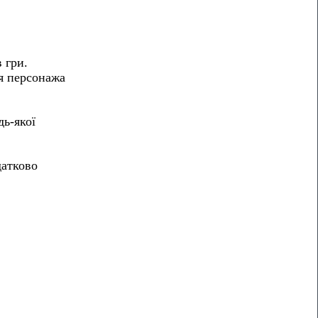
 гри.
ня персонажа
дь-якої
датково