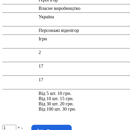
Виробник:
Власне виробництво
Країна
Україна
виробник:
Тип:
Персонажі відеоігор
Тематика
Ігри
виробу:
Висота в
2
упаковці (см):
Глибина в
17
упаковці (см):
Ширина в
17
упаковці (см):
Знижка:
Від 5 шт. 10 грн.
Від 10 шт. 15 грн.
Від 30 шт. 20 грн.
Від 100 шт. 30 грн.
+
-