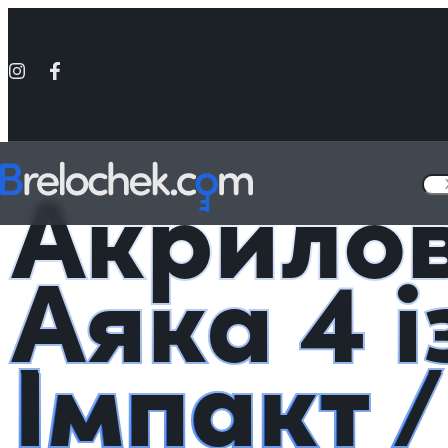
Головна
Фігурки акрилові Genshin Impact
Акрилова фігурка Аяка
Акрилов
Аяка 4 
Імпакт 