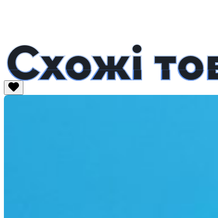
Схожі то