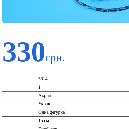
330
грн.
Код:
5814
К-ть:
1
Матеріал:
Акрил
Країна:
Україна
Тип:
Одна фігурка
Висота:
15 см
Вид:
Герої ігор