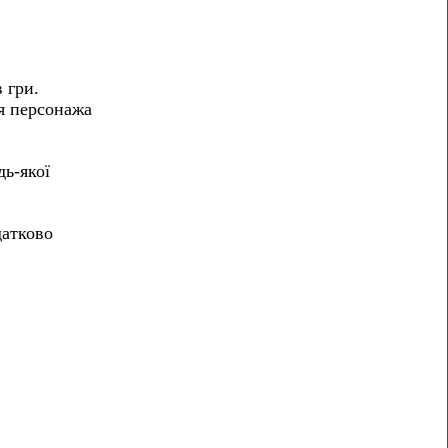
 гри.
ня персонажа
дь-якої
датково