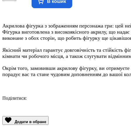
В кошик
Акрилова фігурка з зображенням персонажа гри: цей не
Фігурка виготовлена з високоякісного акрилу, що надає 
виконане з обох сторін, що робить фігурку ще цікавішо
Якісний матеріал гарантує довговічність та стійкість ф
кімнати чи робочого місця, а також слугувати відмінни
Окрім того, замовивши акрилову фігурку, ви отримуєте
порадує вас та стане чудовим доповненням до вашої кол
Поділитися:
Facebook
Twitter
Email
LinkedIn
Copy
Link
Додати в обране