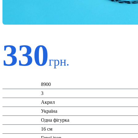
330
грн.
Код:
8900
К-ть:
3
Матеріал:
Акрил
Країна:
Україна
Тип:
Одна фігурка
Висота:
16 см
Вид:
Герої ігор