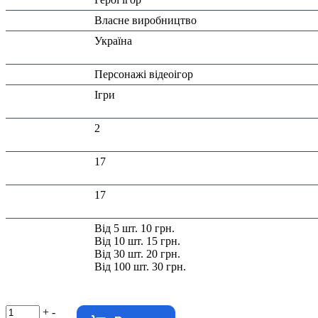
Виробник:
Власне виробництво
Країна
Україна
виробник:
Тип:
Персонажі відеоігор
Тематика
Ігри
виробу:
Висота в
2
упаковці (см):
Глибина в
17
упаковці (см):
Ширина в
17
упаковці (см):
Знижка:
Від 5 шт. 10 грн.
Від 10 шт. 15 грн.
Від 30 шт. 20 грн.
Від 100 шт. 30 грн.
+
-