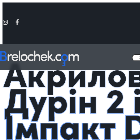
Головна
Фігурки акрилові Genshin Impact
Акрилова фігурка Дурі
Акрилов
Дурін 2 
Імпакт 