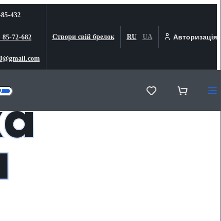
-85-432
Створи свій брелок
RU
UA
Авторизація
) 85-72-682
0@gmail.com
ка
н