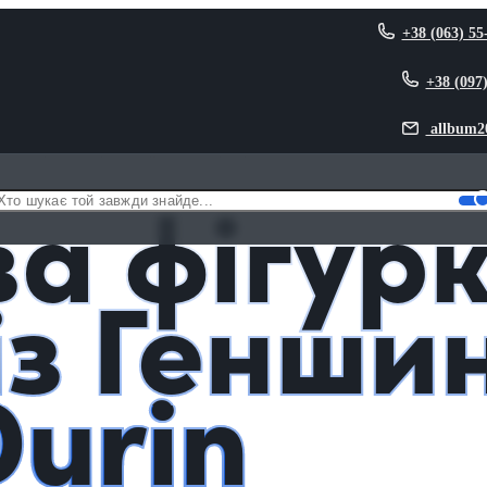
+38 (063) 55
+38 (097
allbum2
н 2 із Геншин Імпакт Durin Genshin Impact
а фігур
із Генши
Durin