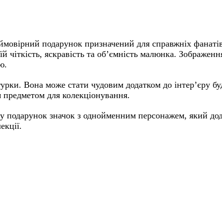
ймовірний подарунок призначений для справжніх фанатів
їй чіткість, яскравість та об’ємність малюнка. Зображен
ю.
ігурки. Вона може стати чудовим додатком до інтер’єру бу
м предметом для колекціонування.
 у подарунок значок з однойменним персонажем, який до
екції.