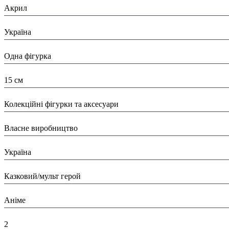
Акрил
Країна:
Україна
Тип:
Одна фігурка
Висота:
15 см
Вид:
Колекційні фігурки та аксесуари
Виробник:
Власне виробництво
Країна виробник:
Україна
Тип:
Казковий/мульт герой
Тематика виробу:
Аніме
Висота в упаковці (см):
2