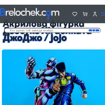
Головна
Фігурки акрилові Аніме
Акрилова фігурка Дзесукє Хігасиката ДжоДжо / JoJo
Акрилова фігурка
Дзесукє Хігасиката
ДжоДжо / JoJo