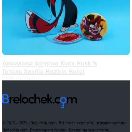
Акрилова фігурка Хаск Husk із
Готель Хазбін Hazbin Hotel
Немає в наявності
© 2015 - 2022
«Brelochek.com»
Всі права захищені. Інтернет-магазин
Brelochek.com. Ексклюзивні брелки. Брелки на замовлення.