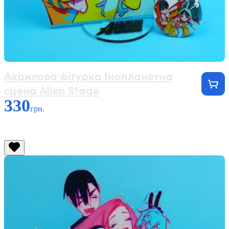
Акрилова фігурка Інопланетна
сцена Alien Stage
330
грн.