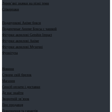
Дерев’яні значки на різні теми
Стікерпаки
Подарункові Аніме бокси
Подарочные Аниме Боксы с чашкой
Фігурки акрилові Genshin Impact
Фігурки акрилові Аніме
Фігурки акрилові Музичні
Фурнітура
Новини
Створи свій брелок
Магазин
Спосіб оплати і доставки
Де нас знайти
Зворотній зв’язок
Про продавця
Повернення та гарантія