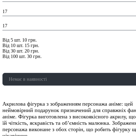
Глибина в упаковці (см):
17
Ширина в упаковці (см):
17
Знижка:
Від 5 шт. 10 грн.
Від 10 шт. 15 грн.
Від 30 шт. 20 грн.
Від 100 шт. 30 грн.
Немає в наявності
Акрилова фігурка з зображенням персонажа аніме: цей
неймовірний подарунок призначений для справжніх фан
аніме. Фігурка виготовлена з високоякісного акрилу, що
їй чіткість, яскравість та об’ємність малюнка. Зображен
персонажа виконане з обох сторін, що робить фігурку 
цікавішою.