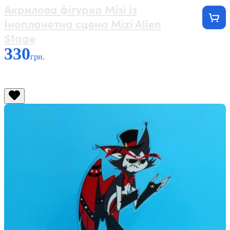
Акрилова фігурка Мізі із
Інопланетна сцена Mizi Alien
Stage
330
грн.