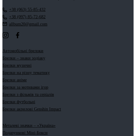
+38 (063) 55-85-432
+38 (097) 85-72-682
allbum20@gmail.com
Автомобільні брелоки
Брелки – знаки зодіаку
Брелки музичні
Брелки на різну тематику
Брелки аніме
Брелки за мотивами ігор
Брелки з фільмів та серіалів
Брелки футбольні
Брелки акрилові Genshin Impact
Металеві значки – «Україна»
Подарункові Міні-Бокси