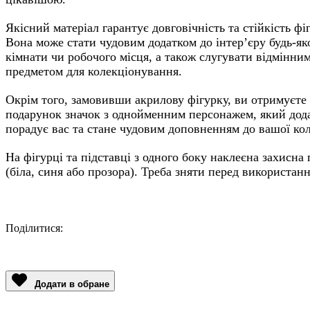
Якісний матеріал гарантує довговічність та стійкість фі
Вона може стати чудовим додатком до інтер’єру будь-як
кімнати чи робочого місця, а також слугувати відмінни
предметом для колекціонування.
Окрім того, замовивши акрилову фігурку, ви отримуєте
подарунок значок з однойменним персонажем, який дод
порадує вас та стане чудовим доповненням до вашої кол
На фігурці та підставці з одного боку наклеєна захисна 
(біла, синя або прозора). Треба зняти перед використан
Поділитися:
Facebook
Twitter
Email
LinkedIn
Copy
Link
Додати в обране