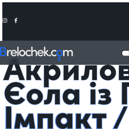
Головна
Фігурки акрилові Genshin Impact
Акрилова фігурка Єола
Акрилов
Єола із
Імпакт 