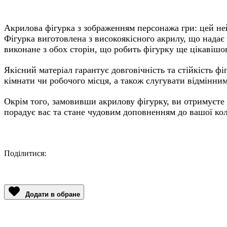
Акрилова фігурка з зображенням персонажа гри: цей не
Фігурка виготовлена з високоякісного акрилу, що надає 
виконане з обох сторін, що робить фігурку ще цікавішо
Якісний матеріал гарантує довговічність та стійкість ф
кімнати чи робочого місця, а також слугувати відмінни
Окрім того, замовивши акрилову фігурку, ви отримуєте
порадує вас та стане чудовим доповненням до вашої кол
Поділитися:
Facebook
Twitter
Email
LinkedIn
Copy
Link
Додати в обране