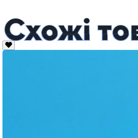
Схожі то