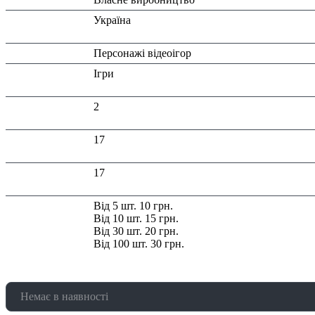
Країна
Україна
виробник:
Тип:
Персонажі відеоігор
Тематика
Ігри
виробу:
Висота в
2
упаковці (см):
Глибина в
17
упаковці (см):
Ширина в
17
упаковці (см):
Знижка:
Від 5 шт. 10 грн.
Від 10 шт. 15 грн.
Від 30 шт. 20 грн.
Від 100 шт. 30 грн.
Немає в наявності