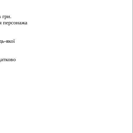
 гри.
ня персонажа
дь-якої
датково