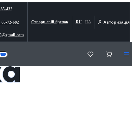
-85-432
Створи свій брелок
RU
UA
Авторизація
) 85-72-682
0@gmail.com
ка