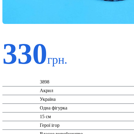
330
грн.
Код:
3898
Матеріал:
Акрил
Країна:
Україна
Тип:
Одна фігурка
Висота:
15 см
Вид:
Герої ігор
Виробник:
Власне виробництво