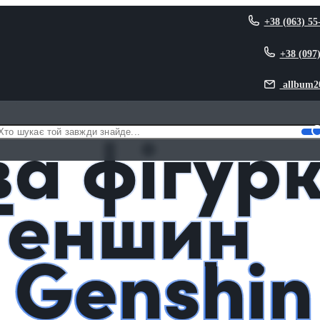
+38 (063) 55
+38 (097
allbum2
 із Геншин Імпакт / Genshin Impact
а фігур
 Геншин
/ Genshin