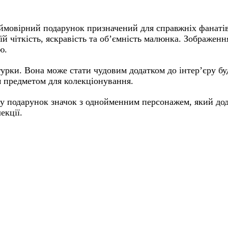
ймовірний подарунок призначений для справжніх фанатів
їй чіткість, яскравість та об’ємність малюнка. Зображен
ю.
ігурки. Вона може стати чудовим додатком до інтер’єру бу
м предметом для колекціонування.
 у подарунок значок з однойменним персонажем, який до
екції.