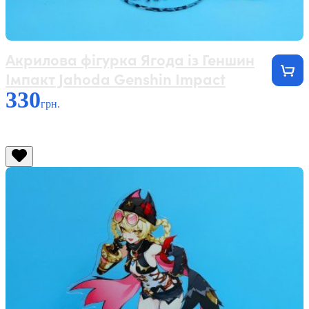
Акрилова фігурка Ягода із Геншин
Імпакт Jahoda Genshin Impact
330
грн.