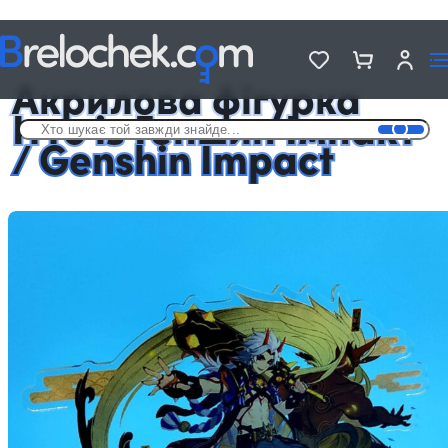
Головна
Фігурки акрилові Genshin Impact
Акрилова фігурка Ітто із Геншин Імпакт / Genshin Impact
Акрилова фігурка
Ітто із Геншин Імпакт
/ Genshin Impact