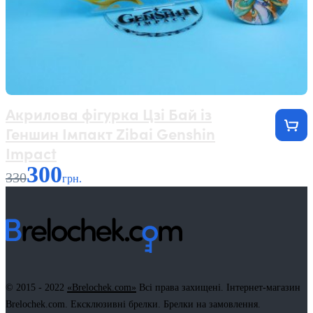
Акрилова фігурка Цзі Бай із
Геншин Імпакт Zibai Genshin
Impact
300
330
грн.
© 2015 - 2022
«Brelochek.com»
Всі права захищені. Інтернет-магазин
Brelochek.com. Ексклюзивні брелки. Брелки на замовлення.