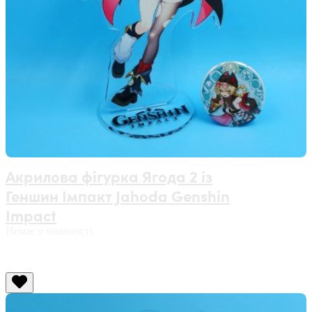
Акрилова фігурка Ягода 2 із
Геншин Імпакт Jahoda Genshin
Impact
Немає в наявності