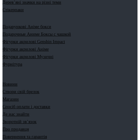
Дерев’яні значки на різні теми
Стікерпаки
Подарункові Аніме бокси
Подарочные Аниме Боксы с чашкой
Фігурки акрилові Genshin Impact
Фігурки акрилові Аніме
Фігурки акрилові Музичні
Фурнітура
Новини
Створи свій брелок
Магазин
Спосіб оплати і доставки
Де нас знайти
Зворотній зв’язок
Про продавця
Повернення та гарантія