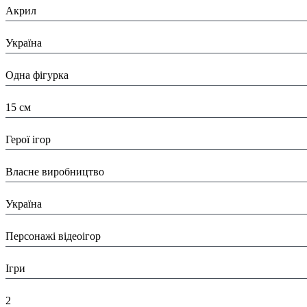
Акрил
Країна:
Україна
Тип:
Одна фігурка
Висота:
15 см
Вид:
Герої ігор
Виробник:
Власне виробництво
Країна виробник:
Україна
Тип:
Персонажі відеоігор
Тематика виробу:
Ігри
Висота в упаковці (см):
2