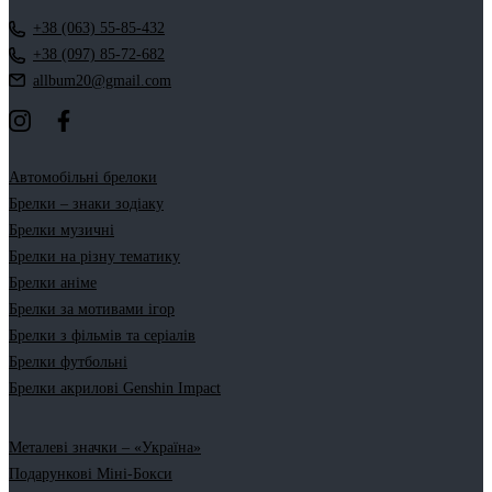
+38 (063) 55-85-432
+38 (097) 85-72-682
allbum20@gmail.com
Автомобільні брелоки
Брелки – знаки зодіаку
Брелки музичні
Брелки на різну тематику
Брелки аніме
Брелки за мотивами ігор
Брелки з фільмів та серіалів
Брелки футбольні
Брелки акрилові Genshin Impact
Металеві значки – «Україна»
Подарункові Міні-Бокси