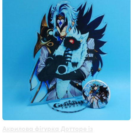
Акрилова фігурка Дотторе із