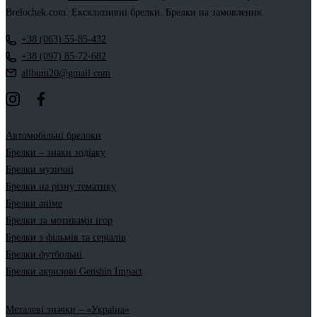
Brelochek.com. Ексклюзивні брелки. Брелки на замовлення.
+38 (063) 55-85-432
+38 (097) 85-72-682
allbum20@gmail.com
Автомобільні брелоки
Брелки – знаки зодіаку
Брелки музичні
Брелки на різну тематику
Брелки аніме
Брелки за мотивами ігор
Брелки з фільмів та серіалів
Брелки футбольні
Брелки акрилові Genshin Impact
Металеві значки – «Україна»