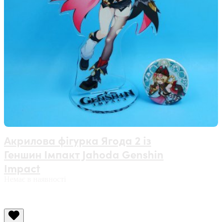
Акрилова фігурка Ягода 2 із
Геншин Імпакт Jahoda Genshin
Impact
Немає в наявності