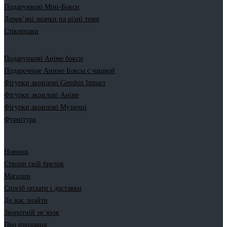
Подарункові Міні-Бокси
Дерев’яні значки на різні теми
Стікерпаки
Подарункові Аніме бокси
Подарочные Аниме Боксы с чашкой
Фігурки акрилові Genshin Impact
Фігурки акрилові Аніме
Фігурки акрилові Музичні
Фурнітура
Новини
Створи свій брелок
Магазин
Спосіб оплати і доставки
Де нас знайти
Зворотній зв’язок
Про продавця