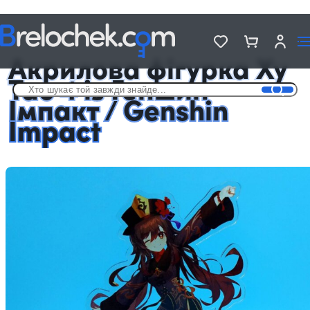
Головна
Фігурки акрилові Genshin Impact
Акрилова фігурка Ху Тао 4 із Геншин Імпакт / Genshin Impact
Акрилова фігурка Ху
Тао 4 із Геншин
Імпакт / Genshin
Impact