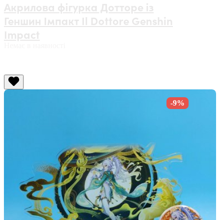
Акрилова фігурка Дотторе із
Геншин Імпакт Il Dottore Genshin
Impact
Немає в наявності
-9%