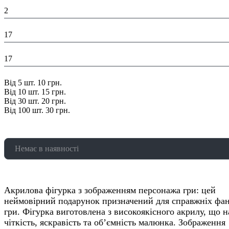
Висота в упаковці (см):
2
Глибина в упаковці (см):
17
Ширина в упаковці (см):
17
Знижка:
Від 5 шт. 10 грн.
Від 10 шт. 15 грн.
Від 30 шт. 20 грн.
Від 100 шт. 30 грн.
Немає в наявності
Акрилова фігурка з зображенням персонажа гри: цей
неймовірний подарунок призначений для справжніх фан
гри. Фігурка виготовлена з високоякісного акрилу, що н
чіткість, яскравість та об’ємність малюнка. Зображення