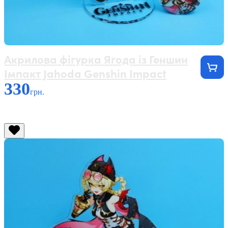
Акрилова фігурка Ягода із Геншин
Імпакт Jahoda Genshin Impact
330
грн.