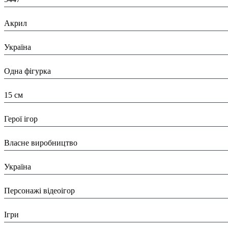
Матеріал:
Акрил
Країна:
Україна
Тип:
Одна фігурка
Висота:
15 см
Вид:
Герої ігор
Виробник:
Власне виробництво
Країна виробник:
Україна
Тип:
Персонажі відеоігор
Тематика виробу:
Ігри