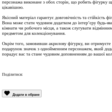
персонажа виконане з обох сторін, що робить фігурку 
цікавішою.
Якісний матеріал гарантує довговічність та стійкість фі
Вона може стати чудовим додатком до інтер’єру будь-як
кімнати чи робочого місця, а також слугувати відмінни
предметом для колекціонування.
Окрім того, замовивши акрилову фігурку, ви отримуєте
подарунок значок з однойменним персонажем, який дод
порадує вас та стане чудовим доповненням до вашої кол
Поділитися:
Facebook
Twitter
Email
LinkedIn
Copy
Link
Додати в обране