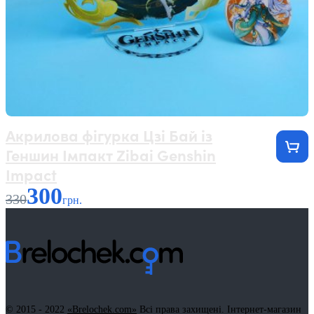
Акрилова фігурка Цзі Бай із
Геншин Імпакт Zibai Genshin
Impact
300
330
грн.
© 2015 - 2022
«Brelochek.com»
Всі права захищені. Інтернет-магазин