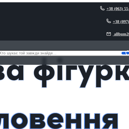
+38 (063) 55
+38 (097
allbum2
агословення небожителів)
а фігур
ловення