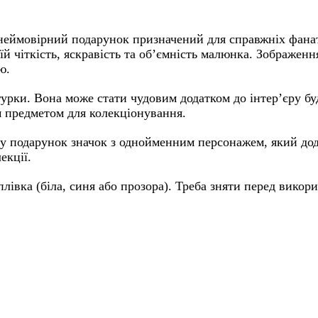
неймовірний подарунок призначений для справжніх фанат
їй чіткість, яскравість та об’ємність малюнка. Зображен
ю.
ігурки. Вона може стати чудовим додатком до інтер’єру бу
м предметом для колекціонування.
 у подарунок значок з однойменним персонажем, який до
екції.
плівка (біла, синя або прозора). Треба зняти перед викор