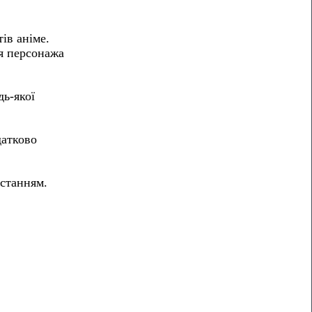
ів аніме.
ня персонажа
дь-якої
датково
истанням.