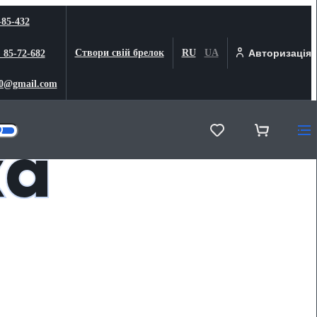
-85-432
Створи свій брелок
RU
UA
Авторизація
) 85-72-682
0@gmail.com
ка