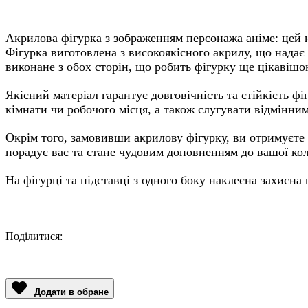
Акрилова фігурка з зображенням персонажа аніме: цей 
Фігурка виготовлена з високоякісного акрилу, що надає 
виконане з обох сторін, що робить фігурку ще цікавішо
Якісний матеріал гарантує довговічність та стійкість ф
кімнати чи робочого місця, а також слугувати відмінни
Окрім того, замовивши акрилову фігурку, ви отримуєте
порадує вас та стане чудовим доповненням до вашої кол
На фігурці та підставці з одного боку наклеєна захисна 
Поділитися:
Facebook
Twitter
Email
LinkedIn
Copy
Link
Додати в обране