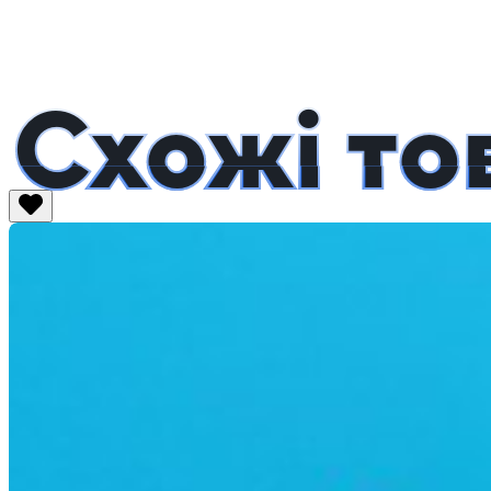
Схожі то