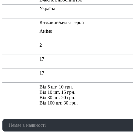
Країна
Україна
виробник:
Тип:
Казковий/мульт герой
Тематика
Аніме
виробу:
Висота в
2
упаковці (см):
Глибина в
17
упаковці (см):
Ширина в
17
упаковці (см):
Знижка:
Від 5 шт. 10 грн.
Від 10 шт. 15 грн.
Від 30 шт. 20 грн.
Від 100 шт. 30 грн.
Немає в наявності