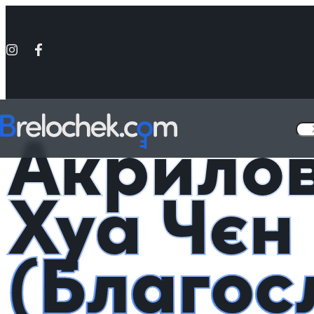
Головна
Фігурки акрилові Аніме
Акрилова фігурка Хуа Чєн (Бл
Акрилов
Хуа Чєн
(Благос