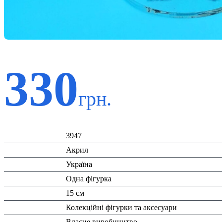
330
грн.
Код:
3947
Матеріал:
Акрил
Країна:
Україна
Тип:
Одна фігурка
Висота:
15 см
Вид:
Колекційні фігурки та аксесуари
Виробник:
Власне виробництво