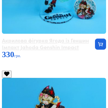
Акрилова фігурка Ягода із Геншин
Імпакт Jahoda Genshin Impact
330
грн.