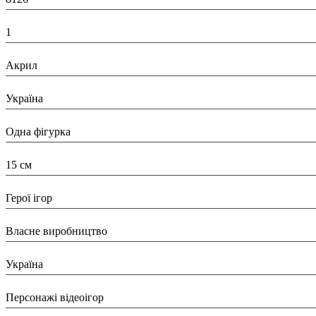
К-ть:
1
Матеріал:
Акрил
Країна:
Україна
Тип:
Одна фігурка
Висота:
15 см
Вид:
Герої ігор
Виробник:
Власне виробництво
Країна виробник:
Україна
Тип:
Персонажі відеоігор