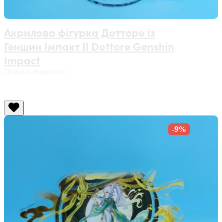
Акрилова фігурка Дотторе із
Геншин Імпакт Il Dottore Genshin
Impact
Немає в наявності
-9%