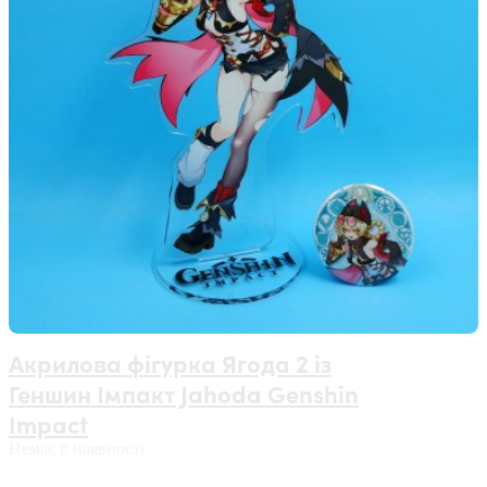
Акрилова фігурка Ягода 2 із
Геншин Імпакт Jahoda Genshin
Impact
Немає в наявності