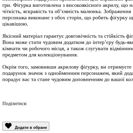
гри. Фігурка виготовлена з високоякісного акрилу, що н
чіткість, яскравість та об’ємність малюнка. Зображення
персонажа виконане з обох сторін, що робить фігурку 
цікавішою.
Якісний матеріал гарантує довговічність та стійкість фі
Вона може стати чудовим додатком до інтер’єру будь-як
кімнати чи робочого місця, а також слугувати відмінни
предметом для колекціонування.
Окрім того, замовивши акрилову фігурку, ви отримуєте
подарунок значок з однойменним персонажем, який дод
порадує вас та стане чудовим доповненням до вашої кол
Поділитися:
Facebook
Twitter
Email
LinkedIn
Copy
Link
Додати в обране