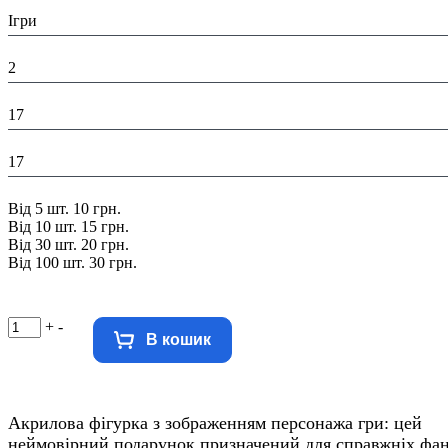
Тематика виробу:
Ігри
Висота в упаковці (см):
2
Глибина в упаковці (см):
17
Ширина в упаковці (см):
17
Знижка:
Від 5 шт. 10 грн.
Від 10 шт. 15 грн.
Від 30 шт. 20 грн.
Від 100 шт. 30 грн.
+
-
В кошик
Акрилова фігурка з зображенням персонажа гри: цей
неймовірний подарунок призначений для справжніх фан