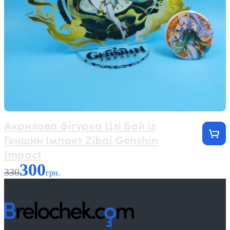
Акрилова фігурка Цзі Бай із
Геншин Імпакт Zibai Genshin
Impact
300
330
грн.