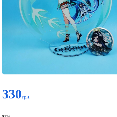
330
грн.
Код:
8126