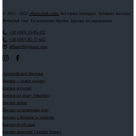
© 2015 - 2022
«Brelochek.com»
Всі права захищені. Інтернет-магазин
Brelochek.com. Ексклюзивні брелки. Брелки на замовлення.
+38 (063) 55-85-432
+38 (097) 85-72-682
allbum20@gmail.com
Автомобільні брелоки
Брелки – знаки зодіаку
Брелки музичні
Брелки на різну тематику
Брелки аніме
Брелки за мотивами ігор
Брелки з фільмів та серіалів
Брелки футбольні
Брелки акрилові Genshin Impact