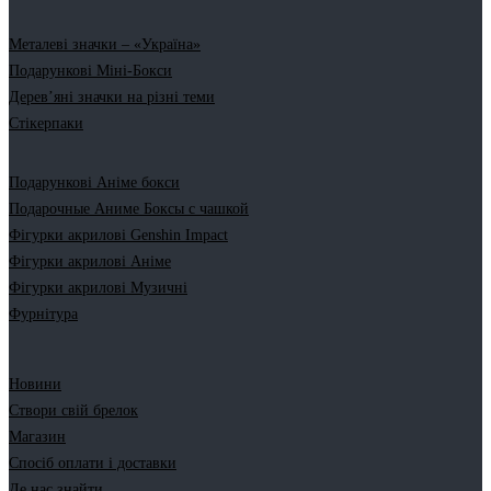
Металеві значки – «Україна»
Подарункові Міні-Бокси
Дерев’яні значки на різні теми
Стікерпаки
Подарункові Аніме бокси
Подарочные Аниме Боксы с чашкой
Фігурки акрилові Genshin Impact
Фігурки акрилові Аніме
Фігурки акрилові Музичні
Фурнітура
Новини
Створи свій брелок
Магазин
Спосіб оплати і доставки
Де нас знайти