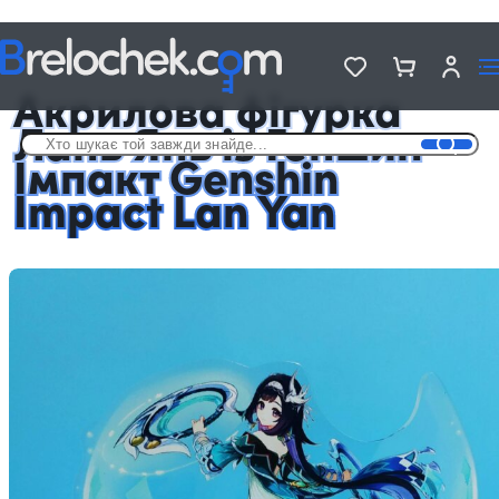
Головна
Фігурки акрилові Genshin Impact
Акрилова фігурка Лань Янь із Геншин Імпакт Genshin Impact Lan Yan
Акрилова фігурка
Лань Янь із Геншин
Імпакт Genshin
Impact Lan Yan