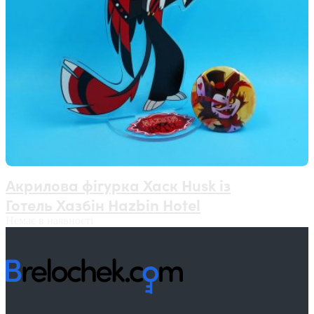
Акрилова фігурка Хаск Husk із
Готель Хазбін Hazbin Hotel
Немає в наявності