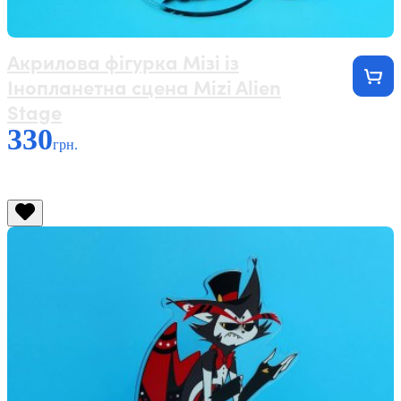
Акрилова фігурка Мізі із
Інопланетна сцена Mizi Alien
Stage
330
грн.