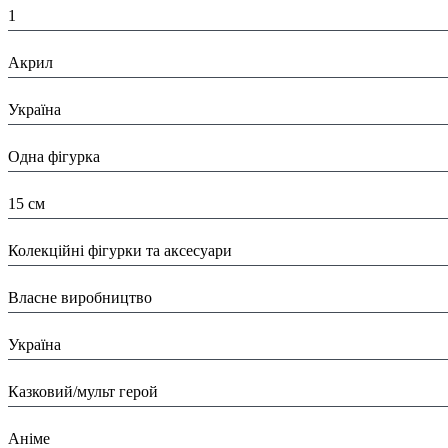
1
Матеріал:
Акрил
Країна:
Україна
Тип:
Одна фігурка
Висота:
15 см
Вид:
Колекційні фігурки та аксесуари
Виробник:
Власне виробництво
Країна виробник:
Україна
Тип:
Казковий/мульт герой
Тематика виробу:
Аніме