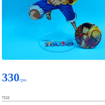
330
грн.
Код:
7122
К-ть: