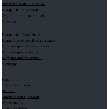
Металеві значки – «Україна»
Подарункові Міні-Бокси
Дерев’яні значки на різні теми
Стікерпаки
Подарункові Аніме бокси
Подарочные Аниме Боксы с чашкой
Фігурки акрилові Genshin Impact
Фігурки акрилові Аніме
Фігурки акрилові Музичні
Фурнітура
Новини
Створи свій брелок
Магазин
Спосіб оплати і доставки
Де нас знайти
Зворотній зв’язок