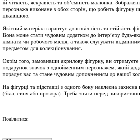
їй чіткість, яскравість та об’ємність малюнка. Зображен
персонажа виконане з обох сторін, що робить фігурку 
цікавішою.
Якісний матеріал гарантує довговічність та стійкість фі
Вона може стати чудовим додатком до інтер’єру будь-як
кімнати чи робочого місця, а також слугувати відмінни
предметом для колекціонування.
Окрім того, замовивши акрилову фігурку, ви отримуєте
подарунок значок з однойменним персонажем, який дод
порадує вас та стане чудовим доповненням до вашої кол
На фігурці та підставці з одного боку наклеєна захисна 
(біла, синя або прозора). Треба зняти перед використан
Поділитися:
Facebook
Twitter
Email
LinkedIn
Copy
Link