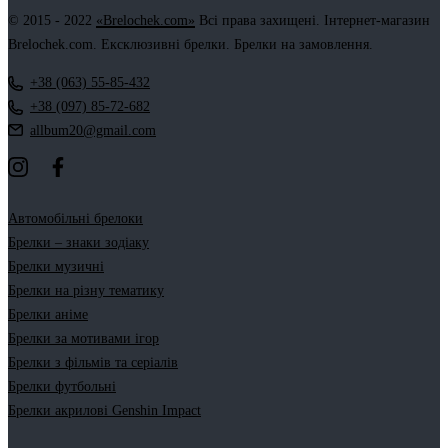
© 2015 - 2022
«Brelochek.com»
Всі права захищені. Інтернет-магазин
Brelochek.com. Ексклюзивні брелки. Брелки на замовлення.
+38 (063) 55-85-432
+38 (097) 85-72-682
allbum20@gmail.com
Автомобільні брелоки
Брелки – знаки зодіаку
Брелки музичні
Брелки на різну тематику
Брелки аніме
Брелки за мотивами ігор
Брелки з фільмів та серіалів
Брелки футбольні
Брелки акрилові Genshin Impact