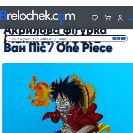
Головна
Фігурки акрилові Аніме
Акрилова фігурка Манкі Д. Луффі 2 — Ван Піс / One Piece
Акрилова фігурка
Манкі Д. Луффі 2 –
Ван Піс / One Piece