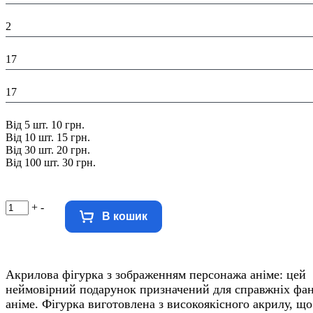
Висота в упаковці (см):
2
Глибина в упаковці (см):
17
Ширина в упаковці (см):
17
Знижка:
Від 5 шт. 10 грн.
Від 10 шт. 15 грн.
Від 30 шт. 20 грн.
Від 100 шт. 30 грн.
+
-
В кошик
Акрилова фігурка з зображенням персонажа аніме: цей
неймовірний подарунок призначений для справжніх фан
аніме. Фігурка виготовлена з високоякісного акрилу, що