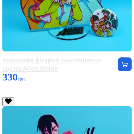
Акрилова фігурка Інопланетна
сцена Alien Stage
330
грн.