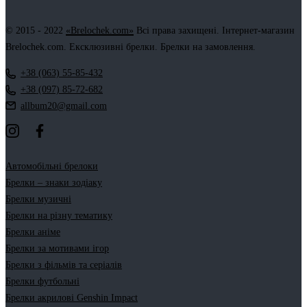
© 2015 - 2022
«Brelochek.com»
Всі права захищені. Інтернет-магазин
Brelochek.com. Ексклюзивні брелки. Брелки на замовлення.
+38 (063) 55-85-432
+38 (097) 85-72-682
allbum20@gmail.com
Автомобільні брелоки
Брелки – знаки зодіаку
Брелки музичні
Брелки на різну тематику
Брелки аніме
Брелки за мотивами ігор
Брелки з фільмів та серіалів
Брелки футбольні
Брелки акрилові Genshin Impact