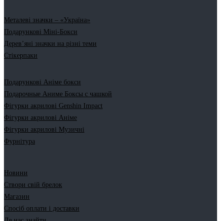
Металеві значки – «Україна»
Подарункові Міні-Бокси
Дерев’яні значки на різні теми
Стікерпаки
Подарункові Аніме бокси
Подарочные Аниме Боксы с чашкой
Фігурки акрилові Genshin Impact
Фігурки акрилові Аніме
Фігурки акрилові Музичні
Фурнітура
Новини
Створи свій брелок
Магазин
Спосіб оплати і доставки
Де нас знайти