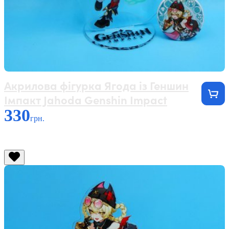
Акрилова фігурка Ягода із Геншин
Імпакт Jahoda Genshin Impact
330
грн.