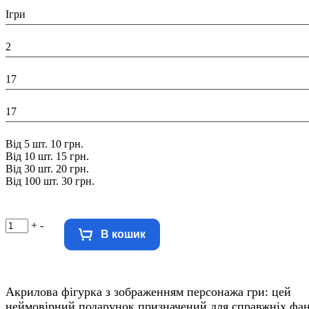
Тематика виробу:
Ігри
Висота в упаковці (см):
2
Глибина в упаковці (см):
17
Ширина в упаковці (см):
17
Знижка:
Від 5 шт. 10 грн.
Від 10 шт. 15 грн.
Від 30 шт. 20 грн.
Від 100 шт. 30 грн.
+
-
В кошик
Акрилова фігурка з зображенням персонажа гри: цей
неймовірний подарунок призначений для справжніх фан