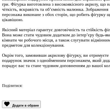
гри. Фігурка виготовлена з високоякісного акрилу, що н
чіткість, яскравість та об’ємність малюнка. Зображення
персонажа виконане з обох сторін, що робить фігурку 
цікавішою.
Якісний матеріал гарантує довговічність та стійкість фі
Вона може стати чудовим додатком до інтер’єру будь-як
кімнати чи робочого місця, а також слугувати відмінни
предметом для колекціонування.
Окрім того, замовивши акрилову фігурку, ви отримуєте
подарунок значок з однойменним персонажем, який дод
порадує вас та стане чудовим доповненням до вашої кол
Поділитися:
Facebook
Twitter
Email
LinkedIn
Copy
Link
Додати в обране