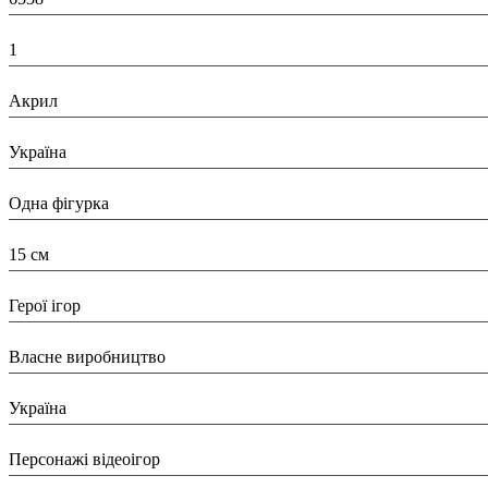
К-ть:
1
Матеріал:
Акрил
Країна:
Україна
Тип:
Одна фігурка
Висота:
15 см
Вид:
Герої ігор
Виробник:
Власне виробництво
Країна виробник:
Україна
Тип:
Персонажі відеоігор