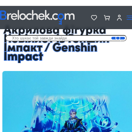
Головна
Фігурки акрилові Genshin Impact
Акрилова фігурка Невіллет із Геншин Імпакт / Genshin Impact
Акрилова фігурка
Невіллет із Геншин
Імпакт / Genshin
Impact