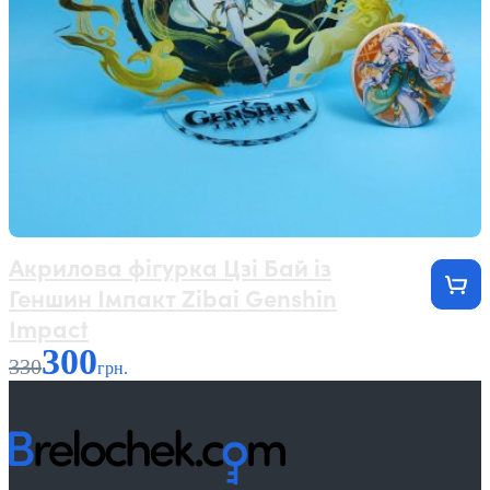
Акрилова фігурка Цзі Бай із
Геншин Імпакт Zibai Genshin
Impact
300
330
грн.