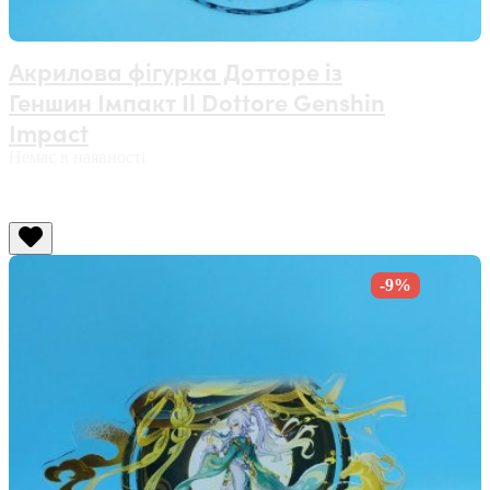
Акрилова фігурка Дотторе із
Геншин Імпакт Il Dottore Genshin
Impact
Немає в наявності
-9%