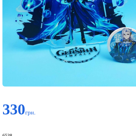
330
грн.
Код:
6538