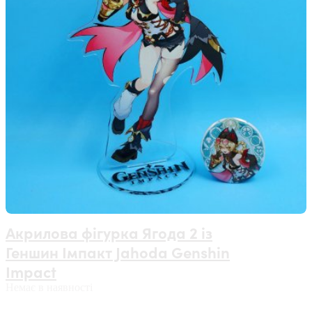
Акрилова фігурка Ягода 2 із
Геншин Імпакт Jahoda Genshin
Impact
Немає в наявності