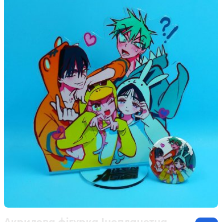
Акрилова фігурка Інопланетна