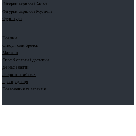
Фігурки акрилові Аніме
Фігурки акрилові Музичні
Фурнітура
Новини
Створи свій брелок
Магазин
Спосіб оплати і доставки
Де нас знайти
Зворотній зв’язок
Про продавця
Повернення та гарантія