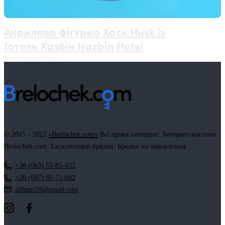
Акрилова фігурка Хаск Husk із
Готель Хазбін Hazbin Hotel
Немає в наявності
© 2015 - 2022
«Brelochek.com»
Всі права захищені. Інтернет-магазин
Brelochek.com. Ексклюзивні брелки. Брелки на замовлення.
+38 (063) 55-85-432
+38 (097) 85-72-682
allbum20@gmail.com