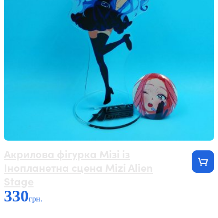
Акрилова фігурка Мізі із
Інопланетна сцена Mizi Alien
Stage
330
грн.