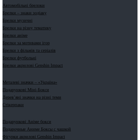
Автомобільні брелоки
Брелки – знаки зодіаку
Брелки музичні
Брелки на різну тематику
Брелки аніме
Брелки за мотивами ігор
Брелки з фільмів та серіалів
Брелки футбольні
Брелки акрилові Genshin Impact
Металеві значки – «Україна»
Подарункові Міні-Бокси
Дерев’яні значки на різні теми
Стікерпаки
Подарункові Аніме бокси
Подарочные Аниме Боксы с чашкой
Фігурки акрилові Genshin Impact