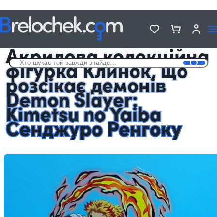
Головна
Фігурки акрилові Аніме
Акрилова колекційна фігурка Клинок, що розсікає демонів Demon
Slayer: Kimetsu no Yaiba Сенджуро Ренгоку
Акрилова колекційна
фігурка Клинок, що
розсікає демонів
Demon Slayer:
Kimetsu no Yaiba
Сенджуро Ренгоку