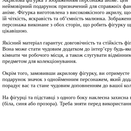
Акрилова фігурка з зображенням персонажа аніме: цей
неймовірний подарунок призначений для справжніх фан
аніме. Фігурка виготовлена з високоякісного акрилу, що
їй чіткість, яскравість та об’ємність малюнка. Зображен
персонажа виконане з обох сторін, що робить фігурку 
цікавішою.
Якісний матеріал гарантує довговічність та стійкість фі
Вона може стати чудовим додатком до інтер’єру будь-як
кімнати чи робочого місця, а також слугувати відмінни
предметом для колекціонування.
Окрім того, замовивши акрилову фігурку, ви отримуєте
подарунок значок з однойменним персонажем, який дод
порадує вас та стане чудовим доповненням до вашої кол
На фігурці та підставці з одного боку наклеєна захисна 
(біла, синя або прозора). Треба зняти перед використан
Мітки: