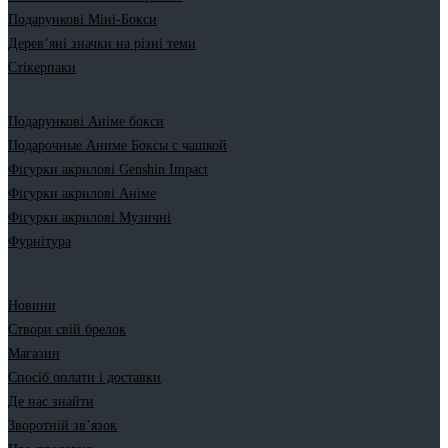
Подарункові Міні-Бокси
Дерев’яні значки на різні теми
Стікерпаки
Подарункові Аніме бокси
Подарочные Аниме Боксы с чашкой
Фігурки акрилові Genshin Impact
Фігурки акрилові Аніме
Фігурки акрилові Музичні
Фурнітура
Новини
Створи свій брелок
Магазин
Спосіб оплати і доставки
Де нас знайти
Зворотній зв’язок