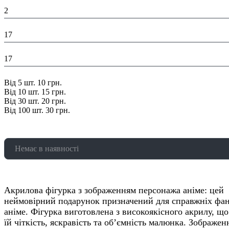
Висота в упаковці (см):
2
Глибина в упаковці (см):
17
Ширина в упаковці (см):
17
Знижка:
Від 5 шт. 10 грн.
Від 10 шт. 15 грн.
Від 30 шт. 20 грн.
Від 100 шт. 30 грн.
Немає в наявності
Акрилова фігурка з зображенням персонажа аніме: цей
неймовірний подарунок призначений для справжніх фан
аніме. Фігурка виготовлена з високоякісного акрилу, що
їй чіткість, яскравість та об’ємність малюнка. Зображен