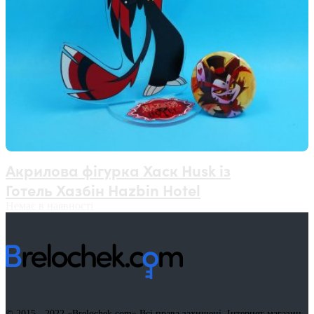
Акрилова фігурка Хаск Husk із
Готель Хазбін Hazbin Hotel
Немає в наявності
© 2015 - 2022
«Brelochek.com»
Всі права захищені. Інтернет-магазин