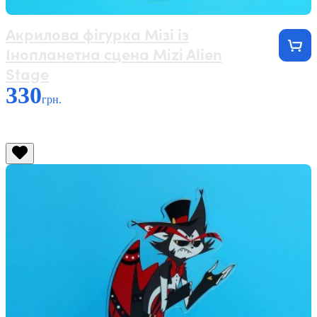
Акрилова фігурка Мізі із
Інопланетна сцена Mizi Alien
Stage
330
грн.