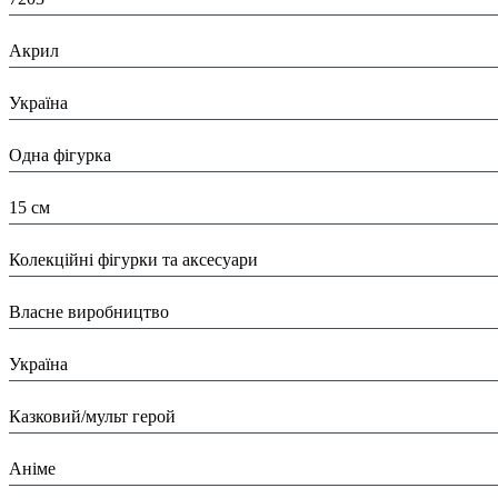
Матеріал:
Акрил
Країна:
Україна
Тип:
Одна фігурка
Висота:
15 см
Вид:
Колекційні фігурки та аксесуари
Виробник:
Власне виробництво
Країна виробник:
Україна
Тип:
Казковий/мульт герой
Тематика виробу:
Аніме