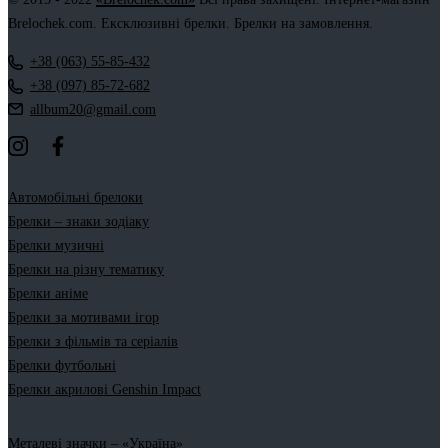
Brelochek.com. Ексклюзивні брелки. Брелки на замовлення.
+38 (063) 55-85-432
+38 (097) 85-72-682
allbum20@gmail.com
Автомобільні брелоки
Брелки – знаки зодіаку
Брелки музичні
Брелки на різну тематику
Брелки аніме
Брелки за мотивами ігор
Брелки з фільмів та серіалів
Брелки футбольні
Брелки акрилові Genshin Impact
Металеві значки – «Україна»