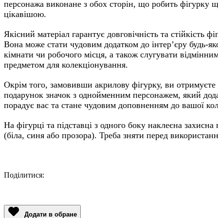
персонажа виконане з обох сторін, що робить фігурку 
цікавішою.
Якісний матеріал гарантує довговічність та стійкість фі
Вона може стати чудовим додатком до інтер’єру будь-як
кімнати чи робочого місця, а також слугувати відмінни
предметом для колекціонування.
Окрім того, замовивши акрилову фігурку, ви отримуєте
подарунок значок з однойменним персонажем, який дод
порадує вас та стане чудовим доповненням до вашої кол
На фігурці та підставці з одного боку наклеєна захисна 
(біла, синя або прозора). Треба зняти перед використан
Поділитися:
Facebook
Twitter
Email
LinkedIn
Copy
Link
Додати в обране