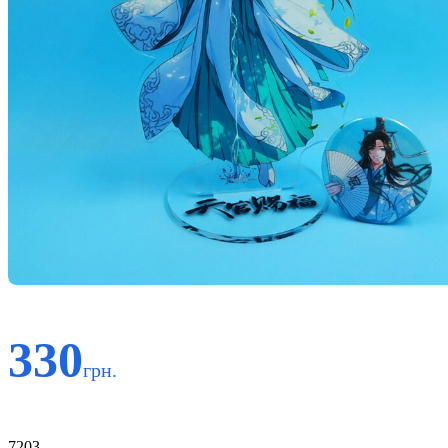
330
грн.
Код:
7203