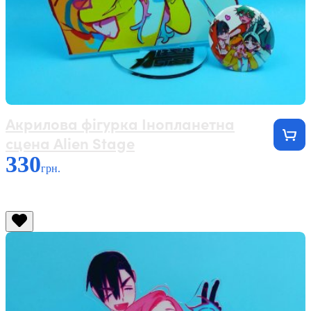
Акрилова фігурка Інопланетна
сцена Alien Stage
330
грн.