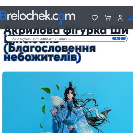
Головна
Фігурки акрилові Аніме
Акрилова фігурка Ши Цінсюань (Благословення небожителів)
Акрилова фігурка Ши
Цінсюань
(Благословення
небожителів)