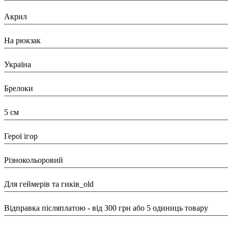
Матеріал:
Акрил
Призначення:
На рюкзак
Країна:
Україна
Тип:
Брелоки
Розміри:
5 см
Вид:
Герої ігор
Колір:
Різнокольоровий
Тематика:
Для геймерів та гиків_old
Доставка/ Оплата:
Відправка післяплатою - від 300 грн або 5 одиниць товару
Виробник: