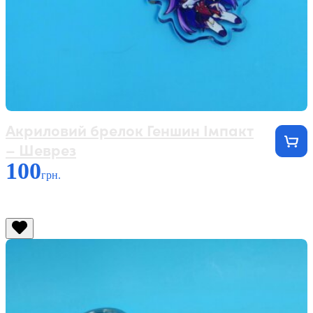
Акриловий брелок Геншин Імпакт
– Шеврез
100
грн.