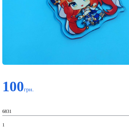
100
грн.
Код:
6831
К-ть:
1