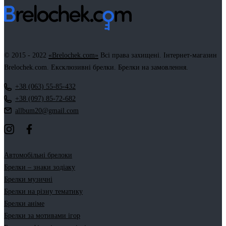
© 2015 - 2022
«Brelochek.com»
Всі права захищені. Інтернет-магазин
Brelochek.com. Ексклюзивні брелки. Брелки на замовлення.
+38 (063) 55-85-432
+38 (097) 85-72-682
allbum20@gmail.com
Автомобільні брелоки
Брелки – знаки зодіаку
Брелки музичні
Брелки на різну тематику
Брелки аніме
Брелки за мотивами ігор