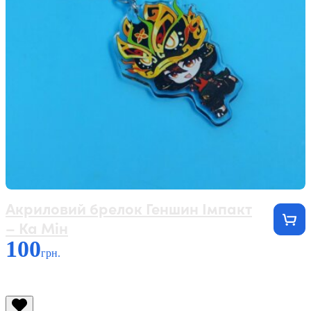
Акриловий брелок Геншин Імпакт
– Ка Мін
100
грн.