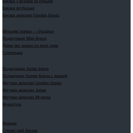
Брелки з фільмів та серіалів
Брелки футбольні
Брелки акрилові Genshin Impact
Металеві значки – «Україна»
Подарункові Міні-Бокси
Дерев’яні значки на різні теми
Стікерпаки
Подарункові Аніме бокси
Подарочные Аниме Боксы с чашкой
Фігурки акрилові Genshin Impact
Фігурки акрилові Аніме
Фігурки акрилові Музичні
Фурнітура
Новини
Створи свій брелок