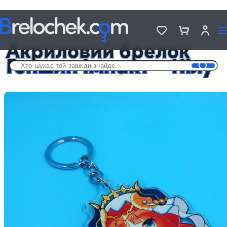
Головна
Брелки акрилові Genshin Impact
Акриловий брелок Геншин Імпакт — Нілу
Акриловий брелок
Геншин Імпакт – Нілу