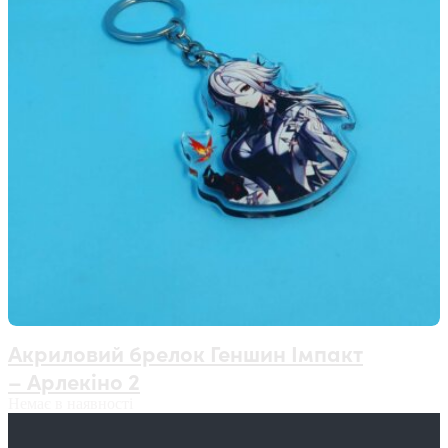
Акриловий брелок Геншин Імпакт
– Арлекіно 2
Немає в наявності