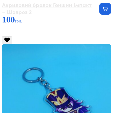
Акриловий брелок Геншин Імпакт
– Шеврез 2
100
грн.