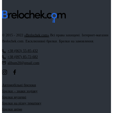
© 2015 - 2022
«Brelochek.com»
Всі права захищені. Інтернет-магазин
Brelochek.com. Ексклюзивні брелки. Брелки на замовлення.
+38 (063) 55-85-432
+38 (097) 85-72-682
allbum20@gmail.com
Автомобільні брелоки
Брелки – знаки зодіаку
Брелки музичні
Брелки на різну тематику
Брелки аніме