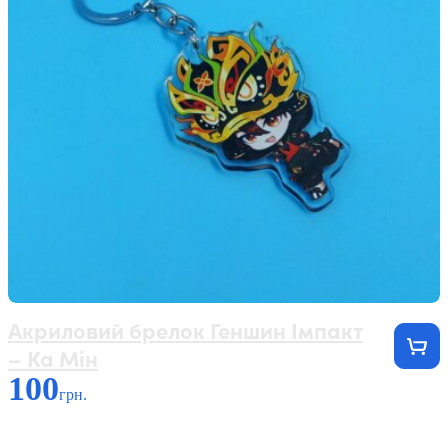
Акриловий брелок Геншин Імпакт
– Ка Мін
100
грн.