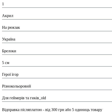
1
Матеріал:
Акрил
Призначення:
На рюкзак
Країна:
Україна
Тип:
Брелоки
Розміри:
5 см
Вид:
Герої ігор
Колір:
Різнокольоровий
Тематика:
Для геймерів та гиків_old
Доставка/ Оплата:
Відправка післяплатою - від 300 грн або 5 одиниць товару