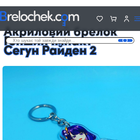
Головна
Брелки акрилові Genshin Impact
Акриловий брелок Геншин Імпакт — Сегун Райден 2
Акриловий брелок
Геншин Імпакт –
Сегун Райден 2