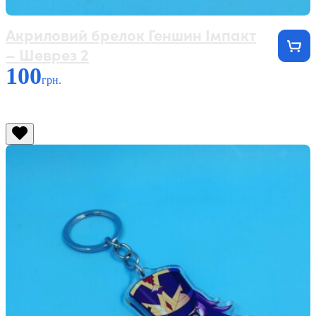
Акриловий брелок Геншин Імпакт
– Шеврез 2
100
грн.