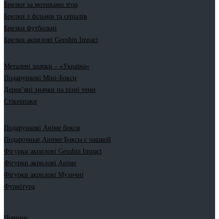
Брелки за мотивами ігор
Брелки з фільмів та серіалів
Брелки футбольні
Брелки акрилові Genshin Impact
Металеві значки – «Україна»
Подарункові Міні-Бокси
Дерев’яні значки на різні теми
Стікерпаки
Подарункові Аніме бокси
Подарочные Аниме Боксы с чашкой
Фігурки акрилові Genshin Impact
Фігурки акрилові Аніме
Фігурки акрилові Музичні
Фурнітура
Новини