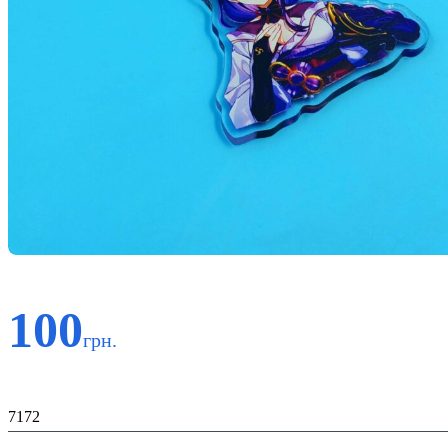
100
грн.
Код:
7172
К-ть: