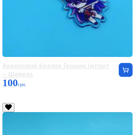
Акриловий брелок Геншин Імпакт
– Шеврез
100
грн.