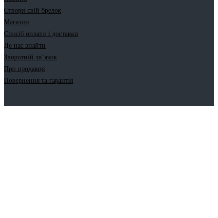
Створи свій брелок
Магазин
Спосіб оплати і доставки
Де нас знайти
Зворотній зв’язок
Про продавця
Повернення та гарантія