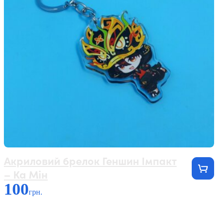
Акриловий брелок Геншин Імпакт
– Ка Мін
100
грн.