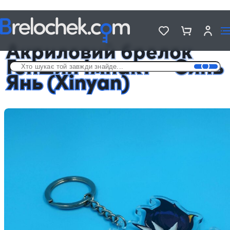
Головна
Брелки акрилові Genshin Impact
Акриловий брелок Геншин Імпакт — Синь Янь (Xinyan)
Акриловий брелок
Геншин Імпакт – Синь
Янь (Xinyan)