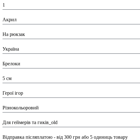
1
Матеріал:
Акрил
Призначення:
На рюкзак
Країна:
Україна
Тип:
Брелоки
Розміри:
5 см
Вид:
Герої ігор
Колір:
Різнокольоровий
Тематика:
Для геймерів та гиків_old
Доставка/ Оплата:
Відправка післяплатою - від 300 грн або 5 одиниць товару