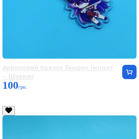
Акриловий брелок Геншин Імпакт
– Шеврез
100
грн.