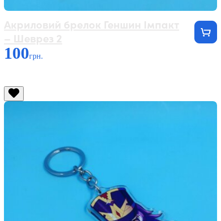
Акриловий брелок Геншин Імпакт
– Шеврез 2
100
грн.