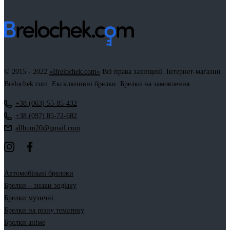
© 2015 - 2022
«Brelochek.com»
Всі права захищені. Інтернет-магазин
Brelochek.com. Ексклюзивні брелки. Брелки на замовлення.
+38 (063) 55-85-432
+38 (097) 85-72-682
allbum20@gmail.com
Автомобільні брелоки
Брелки – знаки зодіаку
Брелки музичні
Брелки на різну тематику
Брелки аніме