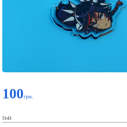
100
грн.
Код:
5143
К-ть: