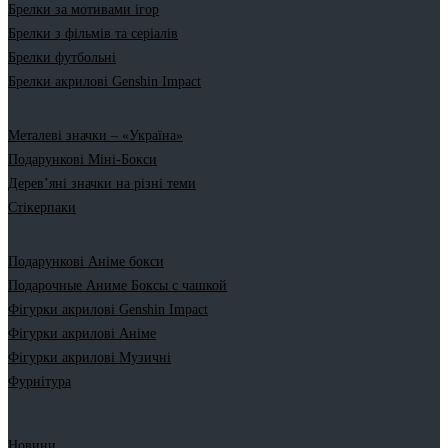
Брелки за мотивами ігор
Брелки з фільмів та серіалів
Брелки футбольні
Брелки акрилові Genshin Impact
Металеві значки – «Україна»
Подарункові Міні-Бокси
Дерев’яні значки на різні теми
Стікерпаки
Подарункові Аніме бокси
Подарочные Аниме Боксы с чашкой
Фігурки акрилові Genshin Impact
Фігурки акрилові Аніме
Фігурки акрилові Музичні
Фурнітура
Новини