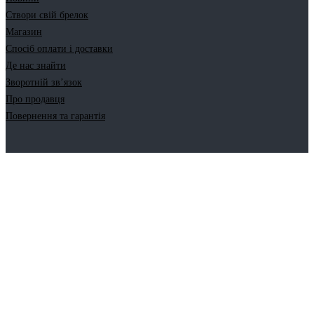
Створи свій брелок
Магазин
Спосіб оплати і доставки
Де нас знайти
Зворотній зв’язок
Про продавця
Повернення та гарантія