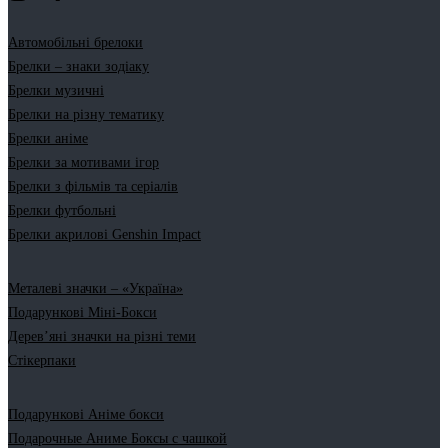
Автомобільні брелоки
Брелки – знаки зодіаку
Брелки музичні
Брелки на різну тематику
Брелки аніме
Брелки за мотивами ігор
Брелки з фільмів та серіалів
Брелки футбольні
Брелки акрилові Genshin Impact
Металеві значки – «Україна»
Подарункові Міні-Бокси
Дерев’яні значки на різні теми
Стікерпаки
Подарункові Аніме бокси
Подарочные Аниме Боксы с чашкой