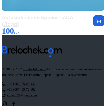
Автомобільний брелок LADA
(Лада)
100
грн.
© 2015 - 2022
«Brelochek.com»
Всі права захищені. Інтернет-магазин
Brelochek.com. Ексклюзивні брелки. Брелки на замовлення.
+38 (063) 55-85-432
+38 (097) 85-72-682
allbum20@gmail.com