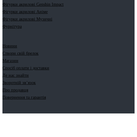
Фігурки акрилові Genshin Impact
Фігурки акрилові Аніме
Фігурки акрилові Музичні
Фурнітура
Новини
Створи свій брелок
Магазин
Спосіб оплати і доставки
Де нас знайти
Зворотній зв’язок
Про продавця
Повернення та гарантія