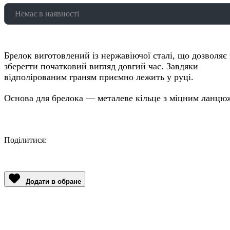
Немає в наявності
Брелок виготовлений із нержавіючої сталі, що дозволяє
зберегти початковий вигляд довгий час. Завдяки
відполірованим граням приємно лежить у руці.
Основа для брелока — металеве кільце з міцним ланцю
Поділитися:
Facebook
Twitter
Email
LinkedIn
Copy
Link
Додати в обране