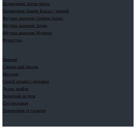
Подарункові Аніме бокси
Подарочные Аниме Боксы с чашкой
Фігурки акрилові Genshin Impact
Фігурки акрилові Аніме
Фігурки акрилові Музичні
Фурнітура
Новини
Створи свій брелок
Магазин
Спосіб оплати і доставки
Де нас знайти
Зворотній зв’язок
Про продавця
Повернення та гарантія