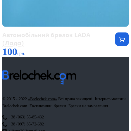
Автомобільний брелок LADA
(Лада)
100
грн.
© 2015 - 2022
«Brelochek.com»
Всі права захищені. Інтернет-магазин
Brelochek.com. Ексклюзивні брелки. Брелки на замовлення.
+38 (063) 55-85-432
+38 (097) 85-72-682