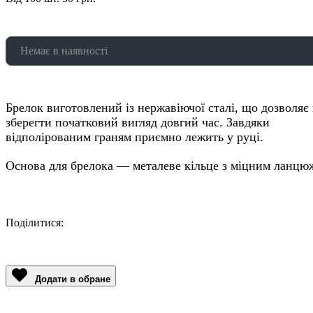
Немає в наявності
Брелок виготовлений із нержавіючої сталі, що дозволяє
зберегти початковий вигляд довгий час. Завдяки
відполірованим граням приємно лежить у руці.
Основа для брелока — металеве кільце з міцним ланцю
Поділитися:
Facebook
Twitter
Email
LinkedIn
Copy
Link
Додати в обране