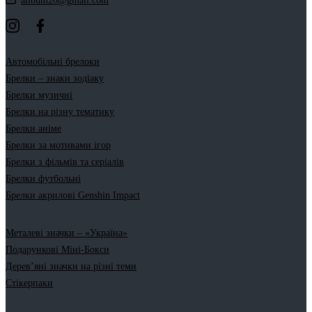
allbum20@gmail.com
Автомобільні брелоки
Брелки – знаки зодіаку
Брелки музичні
Брелки на різну тематику
Брелки аніме
Брелки за мотивами ігор
Брелки з фільмів та серіалів
Брелки футбольні
Брелки акрилові Genshin Impact
Металеві значки – «Україна»
Подарункові Міні-Бокси
Дерев’яні значки на різні теми
Стікерпаки