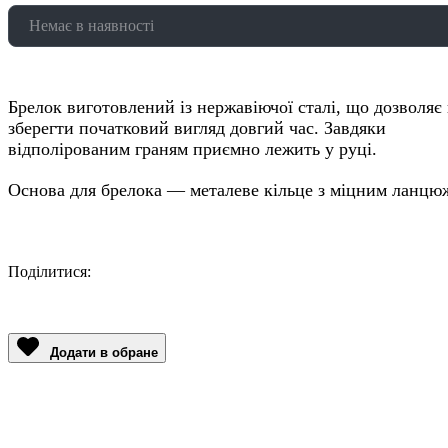
Немає в наявності
Брелок виготовлений із нержавіючої сталі, що дозволяє
зберегти початковий вигляд довгий час. Завдяки
відполірованим граням приємно лежить у руці.
Основа для брелока — металеве кільце з міцним ланцю
Поділитися:
Facebook
Twitter
Email
LinkedIn
Copy
Link
Додати в обране