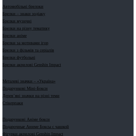
Автомобільні брелоки
Брелки – знаки зодіаку
Брелки музичні
Брелки на різну тематику
Брелки аніме
Брелки за мотивами ігор
Брелки з фільмів та серіалів
Брелки футбольні
Брелки акрилові Genshin Impact
Металеві значки – «Україна»
Подарункові Міні-Бокси
Дерев’яні значки на різні теми
Стікерпаки
Подарункові Аніме бокси
Подарочные Аниме Боксы с чашкой
Фігурки акрилові Genshin Impact