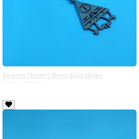
Брелок Гравіті Фолз Білл Шіфр
Немає в наявності