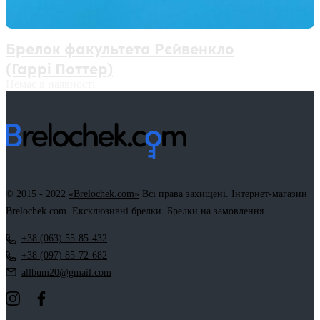
Брелок факультета Рєйвенкло
(Гаррі Поттер)
Немає в наявності
© 2015 - 2022
«Brelochek.com»
Всі права захищені. Інтернет-магазин
Brelochek.com. Ексклюзивні брелки. Брелки на замовлення.
+38 (063) 55-85-432
+38 (097) 85-72-682
allbum20@gmail.com