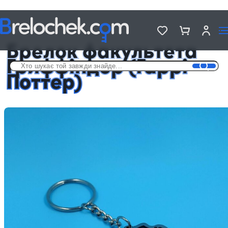
Головна
Брелки з фільмів та серіалів
Брелок факультета Гриффіндор (Гаррі Поттер)
Брелок факультета
Гриффіндор (Гаррі
Поттер)