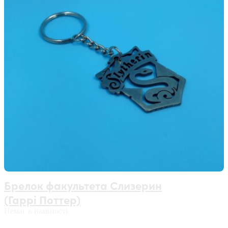
Брелок факультета Слизерин
(Гаррі Поттер)
Немає в наявності