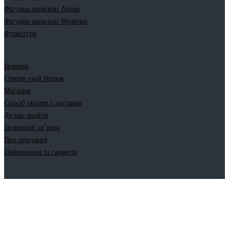
Фігурки акрилові Аніме
Фігурки акрилові Музичні
Фурнітура
Новини
Створи свій брелок
Магазин
Спосіб оплати і доставки
Де нас знайти
Зворотній зв’язок
Про продавця
Повернення та гарантія