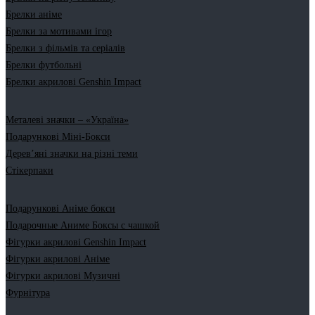
Брелки аніме
Брелки за мотивами ігор
Брелки з фільмів та серіалів
Брелки футбольні
Брелки акрилові Genshin Impact
Металеві значки – «Україна»
Подарункові Міні-Бокси
Дерев’яні значки на різні теми
Стікерпаки
Подарункові Аніме бокси
Подарочные Аниме Боксы с чашкой
Фігурки акрилові Genshin Impact
Фігурки акрилові Аніме
Фігурки акрилові Музичні
Фурнітура