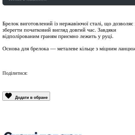
Брелок виготовлений із нержавіючої сталі, що дозволяє
зберегти початковий вигляд довгий час. Завдяки
відполірованим граням приємно лежить у руці.
Основа для брелока — металеве кільце з міцним ланцю
Поділитися:
Facebook
Twitter
Email
LinkedIn
Copy
Link
Додати в обране