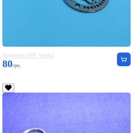
Брелок ФК Челсі
80
грн.