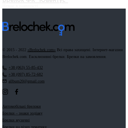
Немає в наявності
© 2015 - 2022
«Brelochek.com»
Всі права захищені. Інтернет-магазин
Brelochek.com. Ексклюзивні брелки. Брелки на замовлення.
+38 (063) 55-85-432
+38 (097) 85-72-682
allbum20@gmail.com
Автомобільні брелоки
Брелки – знаки зодіаку
Брелки музичні
Брелки на різну тематику