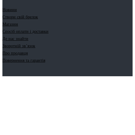
Новини
Створи свій брелок
Магазин
Спосіб оплати і доставки
Де нас знайти
Зворотній зв’язок
Про продавця
Повернення та гарантія