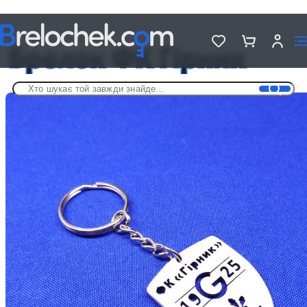
Головна
Брелки футбольні
Брелок ФК Гірник
Брелок ФК Гірник