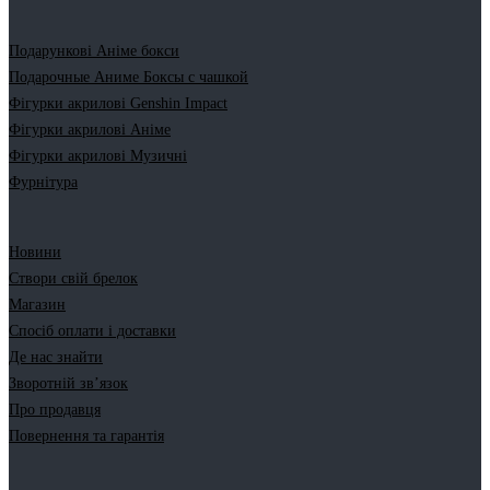
Подарункові Аніме бокси
Подарочные Аниме Боксы с чашкой
Фігурки акрилові Genshin Impact
Фігурки акрилові Аніме
Фігурки акрилові Музичні
Фурнітура
Новини
Створи свій брелок
Магазин
Спосіб оплати і доставки
Де нас знайти
Зворотній зв’язок
Про продавця
Повернення та гарантія