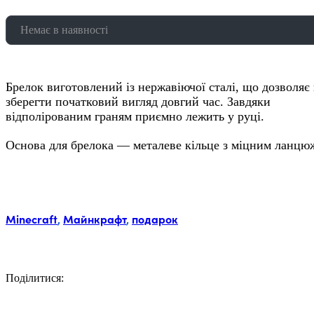
Немає в наявності
Брелок виготовлений із нержавіючої сталі, що дозволяє
зберегти початковий вигляд довгий час. Завдяки
відполірованим граням приємно лежить у руці.
Основа для брелока — металеве кільце з міцним ланцю
Мітки:
Minecraft
,
Майнкрафт
,
подарок
Поділитися:
Facebook
Twitter
Email
LinkedIn
Copy
Link