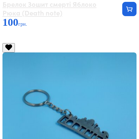
Брелок Зошит смерті Яблоко
Рюка (Death note)
100
грн.