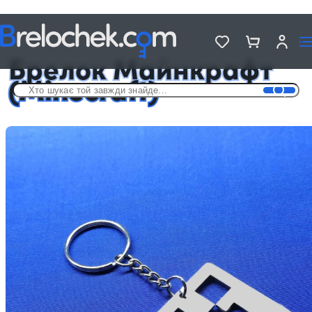
Головна
Брелки за мотивами ігор
Брелок Майнкрафт (Minecraft)
Брелок Майнкрафт
(Minecraft)