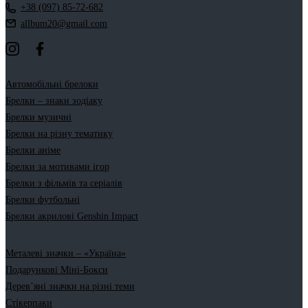
+38 (097) 85-72-682
allbum20@gmail.com
Автомобільні брелоки
Брелки – знаки зодіаку
Брелки музичні
Брелки на різну тематику
Брелки аніме
Брелки за мотивами ігор
Брелки з фільмів та серіалів
Брелки футбольні
Брелки акрилові Genshin Impact
Металеві значки – «Україна»
Подарункові Міні-Бокси
Дерев’яні значки на різні теми
Стікерпаки