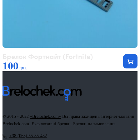
Брелок Фортнайт (Fortnite)
100
грн.
© 2015 - 2022
«Brelochek.com»
Всі права захищені. Інтернет-магазин
Brelochek.com. Ексклюзивні брелки. Брелки на замовлення.
+38 (063) 55-85-432