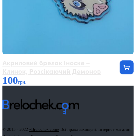
Акриловий брелок Іноске –
Клинок, Розсікаючий Демонов
100
грн.
© 2015 - 2022
«Brelochek.com»
Всі права захищені. Інтернет-магазин