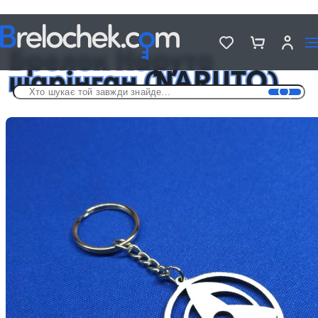
Головна
Брелки аніме
Брелок Наруто шарінган (NARUTO)
Брелок Наруто
шарінган (NARUTO)