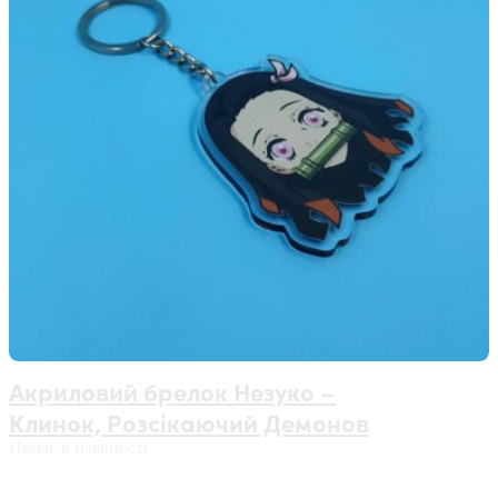
Акриловий брелок Незуко –
Клинок, Розсікаючий Демонов
Немає в наявності