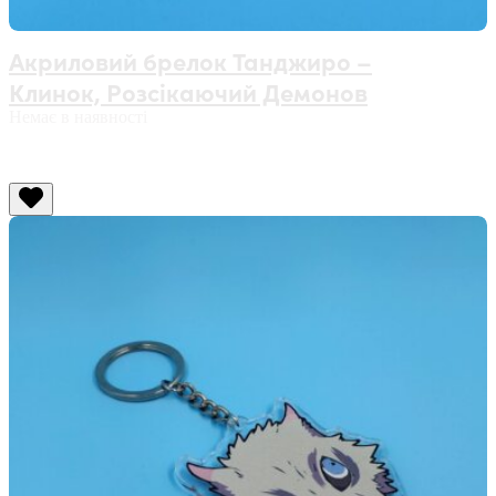
Акриловий брелок Танджиро –
Клинок, Розсікаючий Демонов
Немає в наявності