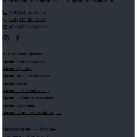
Brelochek.com. Ексклюзивні брелки. Брелки на замовлення.
+38 (063) 55-85-432
+38 (097) 85-72-682
allbum20@gmail.com
Автомобільні брелоки
Брелки – знаки зодіаку
Брелки музичні
Брелки на різну тематику
Брелки аніме
Брелки за мотивами ігор
Брелки з фільмів та серіалів
Брелки футбольні
Брелки акрилові Genshin Impact
Металеві значки – «Україна»
Подарункові Міні-Бокси