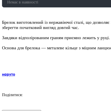
Немає в наявності
Брелок виготовлений із нержавіючої сталі, що дозволяє
зберегти початковий вигляд довгий час.
Завдяки відполірованим граням приємно лежить у руці.
Основа для брелока — металеве кільце з міцним ланцю
Мітки:
наруто
Поділитися:
Facebook
Twitter
Email
LinkedIn
Copy
Link