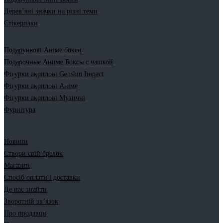
Дерев’яні значки на різні теми
Стікерпаки
Подарункові Аніме бокси
Подарочные Аниме Боксы с чашкой
Фігурки акрилові Genshin Impact
Фігурки акрилові Аніме
Фігурки акрилові Музичні
Фурнітура
Новини
Створи свій брелок
Магазин
Спосіб оплати і доставки
Де нас знайти
Зворотній зв’язок
Про продавця