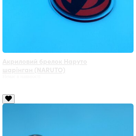
Акриловий брелок Наруто
шарінган (NARUTO)
Немає в наявності