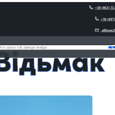
+38 (063) 55
+38 (097
allbum2
Відьмак