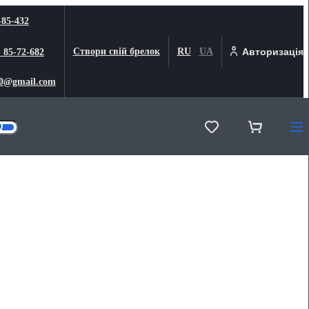
-85-432
Створи свій брелок
RU
UA
Авторизація
) 85-72-682
0@gmail.com