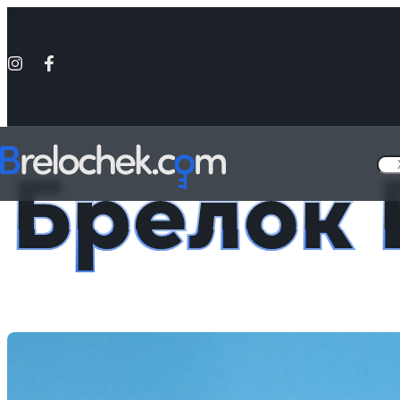
Головна
Брелки за мотивами ігор
Брелок Відьмак
Брелок 