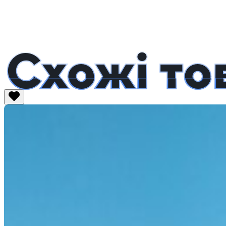
Схожі то