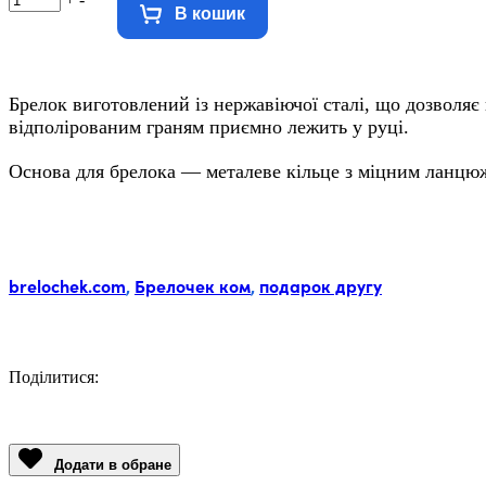
В кошик
Брелок виготовлений із нержавіючої сталі, що дозволяє
відполірованим граням приємно лежить у руці.
Основа для брелока — металеве кільце з міцним ланцю
Мітки:
brelochek.com
,
Брелочек ком
,
подарок другу
Поділитися:
Facebook
Twitter
Email
LinkedIn
Copy
Link
Додати в обране