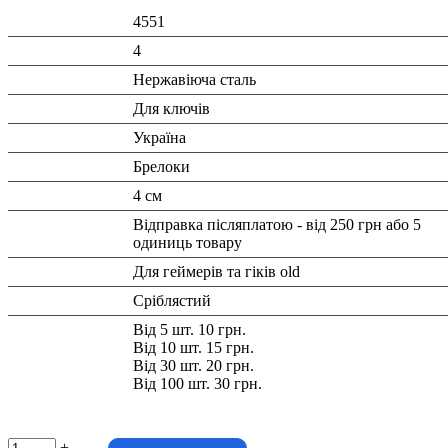
Код:
4551
К-ть:
4
Матеріал:
Нержавіюча сталь
Призначення:
Для ключів
Країна:
Україна
Тип:
Брелоки
Розміри:
4 см
Доставка/
Відправка післяплатою - від 250 грн або 5
Оплата:
одиниць товару
Тематика:
Для геймерів та гіків old
Колір:
Сріблястий
Знижка:
Від 5 шт. 10 грн.
Від 10 шт. 15 грн.
Від 30 шт. 20 грн.
Від 100 шт. 30 грн.
+
-