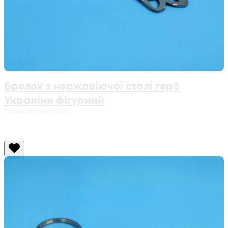
Брелок з нержавіючої сталі герб
Украиїни фігурний
Немає в наявності