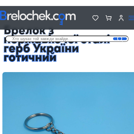
Головна
Брелки на різну тематику
Брелок з нержавіючої сталі герб України готичний
Брелок з
нержавіючої сталі
герб України
готичний