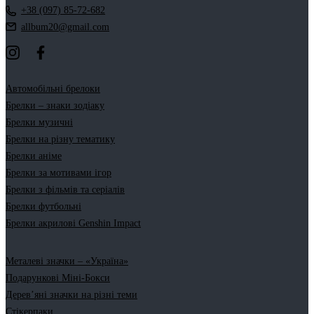
+38 (097) 85-72-682
allbum20@gmail.com
Автомобільні брелоки
Брелки – знаки зодіаку
Брелки музичні
Брелки на різну тематику
Брелки аніме
Брелки за мотивами ігор
Брелки з фільмів та серіалів
Брелки футбольні
Брелки акрилові Genshin Impact
Металеві значки – «Україна»
Подарункові Міні-Бокси
Дерев’яні значки на різні теми
Стікерпаки