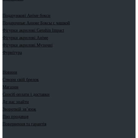
Подарункові Аніме бокси
Подарочные Аниме Боксы с чашкой
Фігурки акрилові Genshin Impact
Фігурки акрилові Аніме
Фігурки акрилові Музичні
Фурнітура
Новини
Створи свій брелок
Магазин
Спосіб оплати і доставки
Де нас знайти
Зворотній зв’язок
Про продавця
Повернення та гарантія