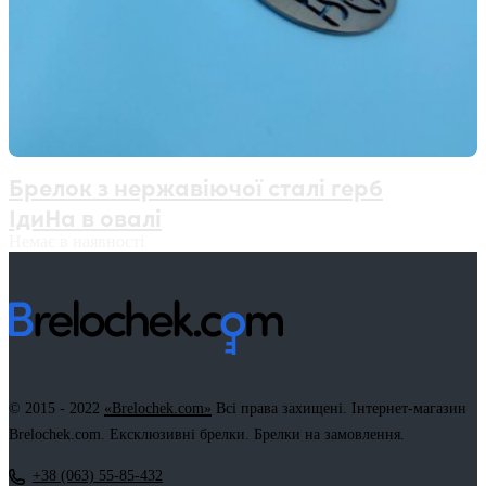
Брелок з нержавіючої сталі герб
ІдиНа в овалі
Немає в наявності
© 2015 - 2022
«Brelochek.com»
Всі права захищені. Інтернет-магазин
Brelochek.com. Ексклюзивні брелки. Брелки на замовлення.
+38 (063) 55-85-432