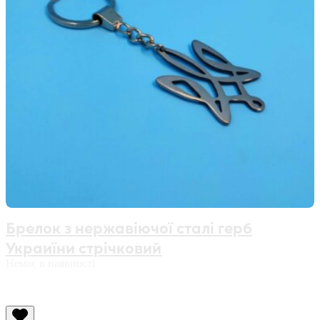
Брелок з нержавіючої сталі герб
Украиїни стрічковий
Немає в наявності