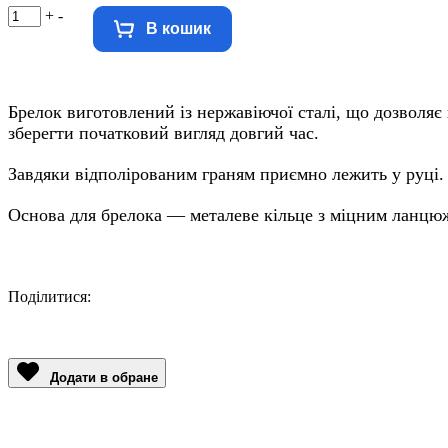
+
-
В кошик
Брелок виготовлений із нержавіючої сталі, що дозволяє
зберегти початковий вигляд довгий час.
Завдяки відполірованим граням приємно лежить у руці.
Основа для брелока — металеве кільце з міцним ланцю
Поділитися:
Facebook
Twitter
Email
LinkedIn
Copy
Link
Додати в обране