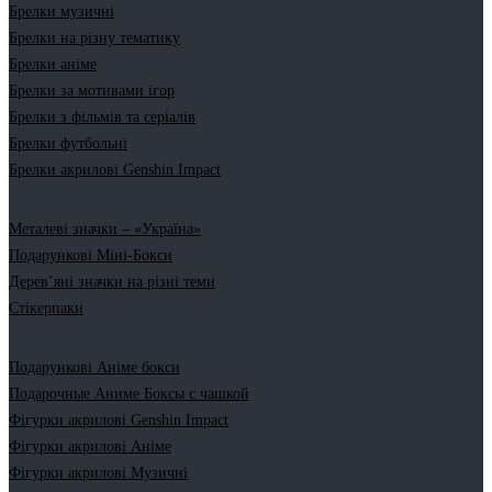
Брелки музичні
Брелки на різну тематику
Брелки аніме
Брелки за мотивами ігор
Брелки з фільмів та серіалів
Брелки футбольні
Брелки акрилові Genshin Impact
Металеві значки – «Україна»
Подарункові Міні-Бокси
Дерев’яні значки на різні теми
Стікерпаки
Подарункові Аніме бокси
Подарочные Аниме Боксы с чашкой
Фігурки акрилові Genshin Impact
Фігурки акрилові Аніме
Фігурки акрилові Музичні