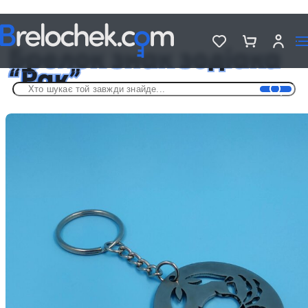
Головна
Брелки – знаки зодіаку
Брелок знак зодіака «Рак»
Брелок знак зодіака
“Рак”