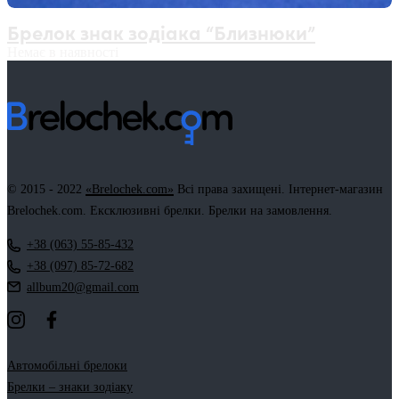
Брелок знак зодіака “Близнюки”
Немає в наявності
© 2015 - 2022
«Brelochek.com»
Всі права захищені. Інтернет-магазин
Brelochek.com. Ексклюзивні брелки. Брелки на замовлення.
+38 (063) 55-85-432
+38 (097) 85-72-682
allbum20@gmail.com
Автомобільні брелоки
Брелки – знаки зодіаку