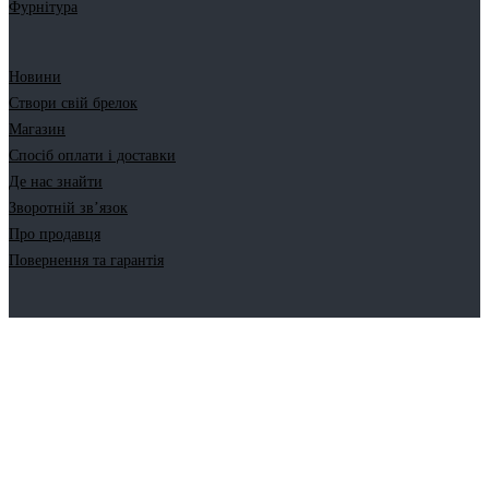
Фурнітура
Новини
Створи свій брелок
Магазин
Спосіб оплати і доставки
Де нас знайти
Зворотній зв’язок
Про продавця
Повернення та гарантія