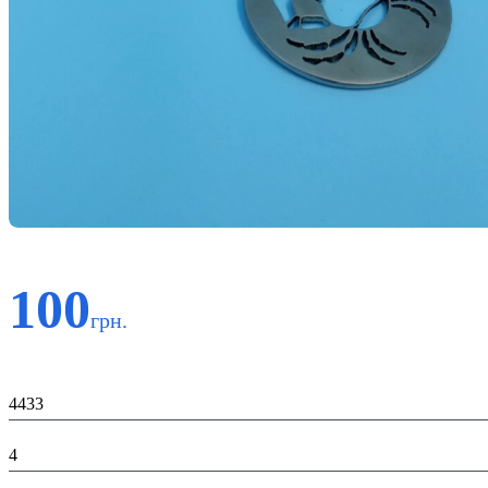
100
грн.
Код:
4433
К-ть:
4
Матеріал: