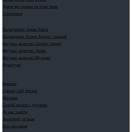
Дерев’яні значки на різні теми
Стікерпаки
Подарункові Аніме бокси
Подарочные Аниме Боксы с чашкой
Фігурки акрилові Genshin Impact
Фігурки акрилові Аніме
Фігурки акрилові Музичні
Фурнітура
Новини
Створи свій брелок
Магазин
Спосіб оплати і доставки
Де нас знайти
Зворотній зв’язок
Про продавця