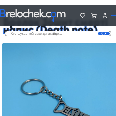
Головна
Брелки аніме
Брелок Зошит смерті напис (Death note)
Брелок Зошит смерті
напис (Death note)