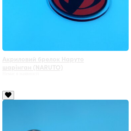
Акриловий брелок Наруто
шарінган (NARUTO)
Немає в наявності