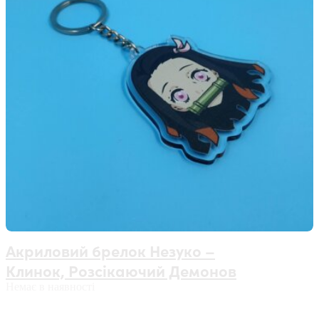
Акриловий брелок Незуко –
Клинок, Розсікаючий Демонов
Немає в наявності