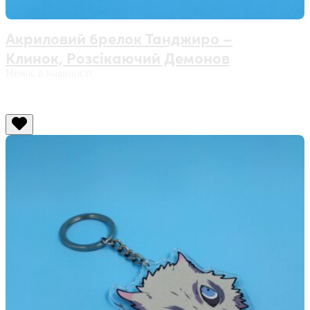
Акриловий брелок Танджиро –
Клинок, Розсікаючий Демонов
Немає в наявності