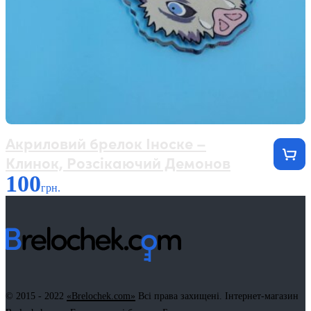
Акриловий брелок Іноске –
Клинок, Розсікаючий Демонов
100
грн.
© 2015 - 2022
«Brelochek.com»
Всі права захищені. Інтернет-магазин