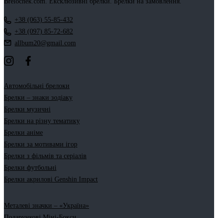
Brelochek.com. Ексклюзивні брелки. Брелки на замовлення.
+38 (063) 55-85-432
+38 (097) 85-72-682
allbum20@gmail.com
Автомобільні брелоки
Брелки – знаки зодіаку
Брелки музичні
Брелки на різну тематику
Брелки аніме
Брелки за мотивами ігор
Брелки з фільмів та серіалів
Брелки футбольні
Брелки акрилові Genshin Impact
Металеві значки – «Україна»
Подарункові Міні-Бокси