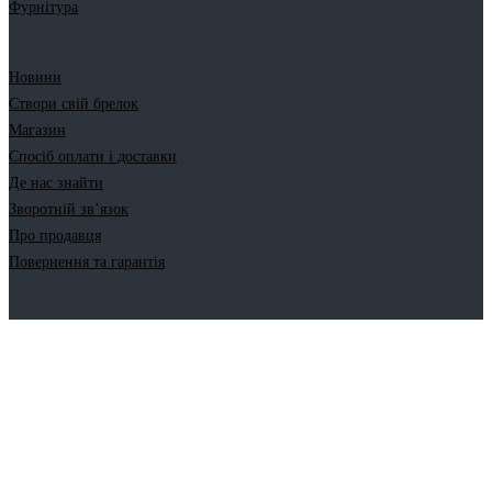
Фурнітура
Новини
Створи свій брелок
Магазин
Спосіб оплати і доставки
Де нас знайти
Зворотній зв’язок
Про продавця
Повернення та гарантія