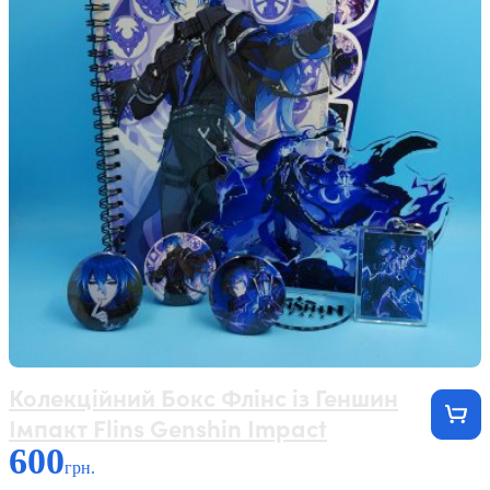
Колекційний Бокс Флінс із Геншин
Імпакт Flins Genshin Impact
600
грн.