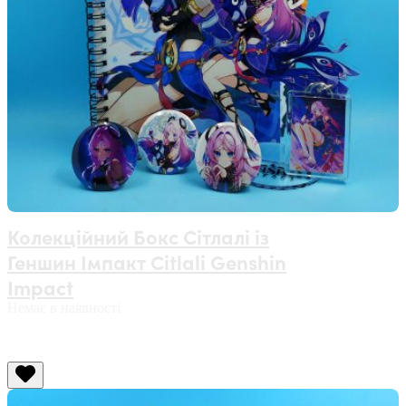
Колекційний Бокс Сітлалі із
Геншин Імпакт Citlali Genshin
Impact
Немає в наявності