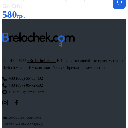
Gi-Oh!
580
грн.
© 2015 - 2022
«Brelochek.com»
Всі права захищені. Інтернет-магазин
Brelochek.com. Ексклюзивні брелки. Брелки на замовлення.
+38 (063) 55-85-432
+38 (097) 85-72-682
allbum20@gmail.com
Автомобільні брелоки
Брелки – знаки зодіаку