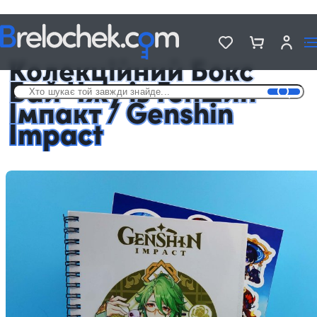
Головна
Подарункові Аніме бокси
Колекційний Бокс Бай Чжу із Геншин Імпакт / Genshin Impact
Колекційний Бокс
Бай Чжу із Геншин
Імпакт / Genshin
Impact