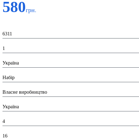
580
грн.
Код:
6311
К-ть:
1
Країна:
Україна
Тип:
Набір
Виробник:
Власне виробництво
Країна виробник:
Україна
Висота в пакованні (см):
4
Глибина в пакованні (см):
16