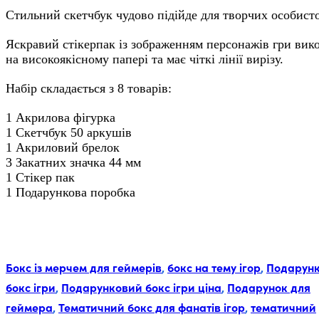
Стильний скетчбук чудово підійде для творчих особист
Яскравий стікерпак із зображенням персонажів гри вик
на високоякісному папері та має чіткі лінії вирізу.
Набір складається з 8 товарів:
1 Акрилова фігурка
1 Скетчбук 50 аркушів
1 Акриловий брелок
3 Закатних значка 44 мм
1 Стікер пак
1 Подарункова поробка
Мітки:
Бокс із мерчем для геймерів
,
бокс на тему ігор
,
Подарун
бокс ігри
,
Подарунковий бокс ігри ціна
,
Подарунок для
геймера
,
Тематичний бокс для фанатів ігор
,
тематичний