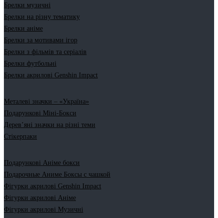
Брелки музичні
Брелки на різну тематику
Брелки аніме
Брелки за мотивами ігор
Брелки з фільмів та серіалів
Брелки футбольні
Брелки акрилові Genshin Impact
Металеві значки – «Україна»
Подарункові Міні-Бокси
Дерев’яні значки на різні теми
Стікерпаки
Подарункові Аніме бокси
Подарочные Аниме Боксы с чашкой
Фігурки акрилові Genshin Impact
Фігурки акрилові Аніме
Фігурки акрилові Музичні